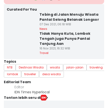
Curated For You
Tebing di Jalan Menuju Wisata
Pantai Selong Belanak Longsor
07 Des 2021, 06:18 WIB
News
Tidak Hanya Kuta, Lombok
Tengah juga Punya Pantai
Tanjung Aan
16 Nov 2021, 16:32 WIB
Travel
Topics
NTB
Destinasi Wisata
wisata
jalan-jalan
traveling
lombok
traveller
desa wisata
Editorial Team
Editor
IDN Times Hyperlocal
Tonton lebih seru di