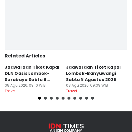
Related Articles
Jadwal dan Tiket Kapal
Jadwal dan Tiket Kapal
J
DLN Oasis Lombok-
Lombok-Banyuwangi
F
Surabaya Sabtu 8
Sabtu 8 Agustus 2026
S
Agustus 2026
08 Agu 2026, 09:10 WIB
08 Agu 2026, 09:09 WIB
08
Travel
Travel
Tr