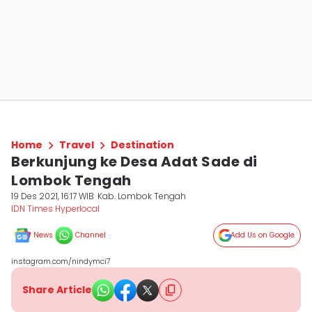
Home
Travel
Destination
Berkunjung ke Desa Adat Sade di
Lombok Tengah
19 Des 2021, 16:17 WIB
Kab. Lombok Tengah
IDN Times Hyperlocal
News
Channel
Add Us on Google
instagram.com/nindymci7
Share Article