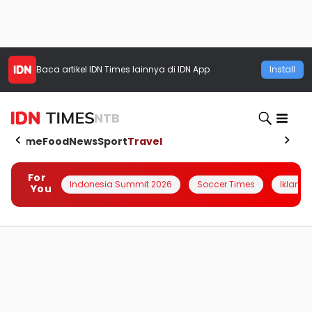
Baca artikel
IDN Times
lainnya di IDN App
Install
NTB
Home
Food
News
Sport
Travel
For
Indonesia Summit 2026
Soccer Times
Iklanin 
You