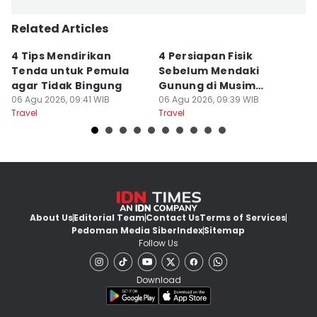
Related Articles
4 Tips Mendirikan
4 Persiapan Fisik
5
Tenda untuk Pemula
Sebelum Mendaki
E
agar Tidak Bingung
Gunung di Musim
B
06 Agu 2026, 09:41 WIB
Kemarau
06 Agu 2026, 09:39 WIB
B
06
Travel
Travel
Tr
About Us
Editorial Team
Contact Us
Terms of Services
Pedoman Media Siber
Index
Sitemap
Follow Us
Download