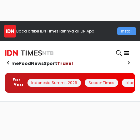
Baca artikel
IDN Times
lainnya di IDN App
Install
NTB
Home
Food
News
Sport
Travel
For
Indonesia Summit 2026
Soccer Times
Iklanin 
You