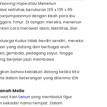
Weaving Hope
atau Menenun
si nativitas berukuran 135 x 135 x 65
i perjumpaannya dengan kisah para ibu
nggara Timur. Di tangan mereka, menenun
nkan cara merawat alam, identitas, dan
eluarga Kudus tidak berdiri sendiri., mereka
an yang datang dari berbagai arah.
ani, gembala, pedagang sayur, hingga
yang berjalan jauh membawa
gkan bahwa kebaikan datang ketika kita
ia dalam keterangan yang diterima IDN
Tanah Mollo
ewat kain
tenun
yang membalut figur
kan sekadar nama tempat. Dalam