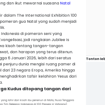
aung dan ikut mewarnai suasana
Natal
r dalam The International Exhibition 100
n pameran gua Natal yang sudah menjadi
ik.
i Indonesia di pameran seni yang
angelisasi, jadi rangkaian Jubilee is
awa kisah tentang tangan-tangan
wat, dan harapan yang terus ditenun.
ga 6 Januari 2026, lebih dari seratus
Tonton leb
i penjuru dunia mengisi ruang pamer di
l dari 23 negara Eropa, Amerika hingga
 menghadirkan tafsir kelahiran Yesus dari
a.
rga Kudus ditopang tangan dari
 yang lahir dari kisah ibu penenun di Mollo, Nusa Tenggara
si Tim Delegasi Indonesia di 100 Presepi in Vaticano)