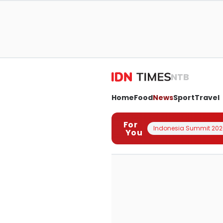
NTB
Home
Food
News
Sport
Travel
For
Indonesia Summit 202
You