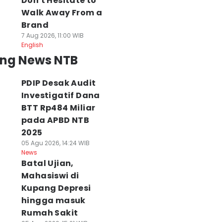
Don't Hesitate to
Walk Away From a
Brand
7 Aug 2026, 11:00 WIB
English
ing News NTB
PDIP Desak Audit
Investigatif Dana
BTT Rp484 Miliar
pada APBD NTB
2025
05 Agu 2026, 14:24 WIB
News
Batal Ujian,
Mahasiswi di
Kupang Depresi
hingga masuk
Rumah Sakit