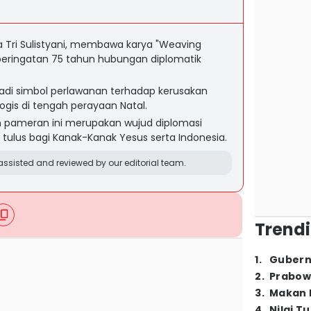
 Tri Sulistyani, membawa karya "Weaving
peringatan 75 tahun hubungan diplomatik
jadi simbol perlawanan terhadap kerusakan
ogis di tengah perayaan Natal.
am pameran ini merupakan wujud diplomasi
ulus bagi Kanak-Kanak Yesus serta Indonesia.
ssisted and reviewed by our editorial team.
Trendi
1
.
Gubern
2
.
Prabow
3
.
Makan B
4
.
Nilai T