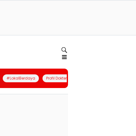
#LokalBerdaya
Profil Dokter
Quiz
Join Community