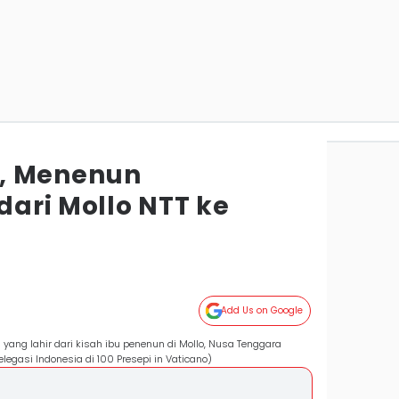
, Menenun
ari Mollo NTT ke
Add Us on Google
 yang lahir dari kisah ibu penenun di Mollo, Nusa Tenggara
elegasi Indonesia di 100 Presepi in Vaticano)