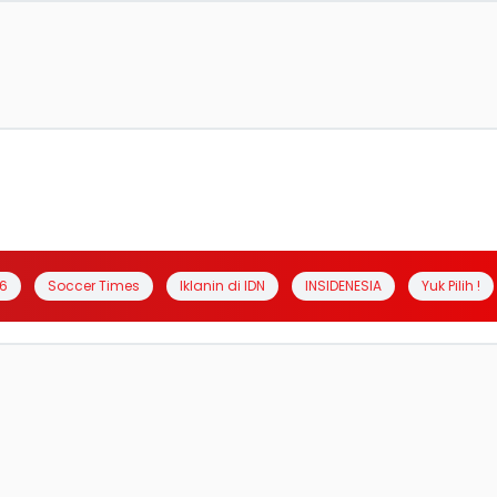
6
Soccer Times
Iklanin di IDN
INSIDENESIA
Yuk Pilih !