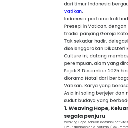
dari timur Indonesia berg
Vatikan
.
Indonesia pertama kali hadi
Presepi in Vatican, denga
tradisi panjang Gereja Katol
Tak sekadar hadir, delegas
diselenggarakan Dikasteri Ev
Culture ini, datang memb
perempuan, alam yang dira
Sejak 8 Desember 2025 hing
diorama Natal dari berbaga
Vatikan. Karya yang berasa
Asia ini saling berjejer dan
sudut budaya yang berbed
1. Weaving Hope, Kelua
segala penjuru
Weaving Hope, sebuah instalasi nativitas
Timur, dipamerkan di Vatikan. (Dokumrnta