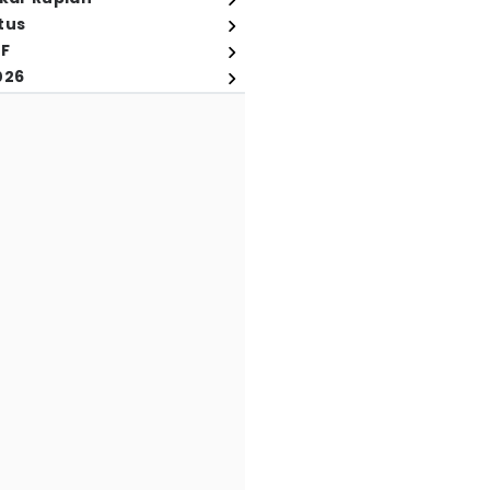
tus
FF
026