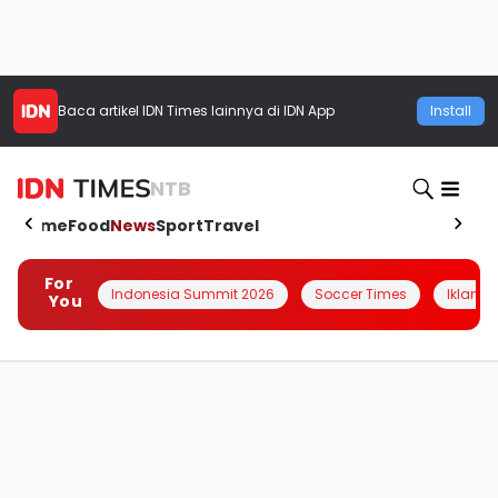
Baca artikel
IDN Times
lainnya di IDN App
Install
NTB
Home
Food
News
Sport
Travel
For
Indonesia Summit 2026
Soccer Times
Iklanin 
You