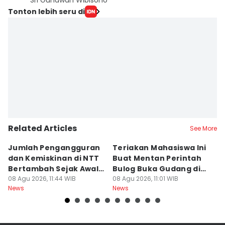
Sri Gunawan Wibisono
Tonton lebih seru di
Related Articles
See More
Jumlah Pengangguran
Teriakan Mahasiswa Ini
K
dan Kemiskinan di NTT
Buat Mentan Perintah
R
Bertambah Sejak Awal
Bulog Buka Gudang di
H
2026
08 Agu 2026, 11:44 WIB
Alor
08 Agu 2026, 11:01 WIB
T
08
News
News
Ne