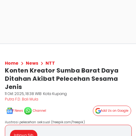
Home
News
NTT
Konten Kreator Sumba Barat Daya
Ditahan Akibat Pelecehan Sesama
Jenis
11 Okt 2025, 18:38 WIB
Kota Kupang
Putra F.D. Bali Mula
News
Channel
Add Us on Google
ilustrasi pelecehan seksual (freepik.com/freepik)
Intinya Sih