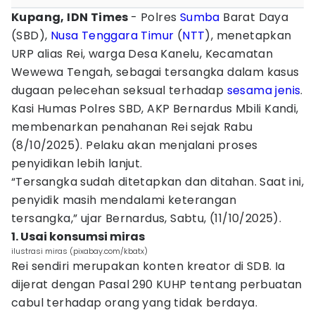
Kupang, IDN Times
- Polres
Sumba
Barat Daya
(SBD),
Nusa Tenggara Timur
(
NTT
), menetapkan
URP alias Rei, warga Desa Kanelu, Kecamatan
Wewewa Tengah, sebagai tersangka dalam kasus
dugaan pelecehan seksual terhadap
sesama jenis
.
Kasi Humas Polres SBD, AKP Bernardus Mbili Kandi,
membenarkan penahanan Rei sejak Rabu
(8/10/2025). Pelaku akan menjalani proses
penyidikan lebih lanjut.
“Tersangka sudah ditetapkan dan ditahan. Saat ini,
penyidik masih mendalami keterangan
tersangka,” ujar Bernardus, Sabtu, (11/10/2025).
1. Usai konsumsi miras
ilustrasi miras (pixabay.com/kbatx)
Rei sendiri merupakan konten kreator di SDB. Ia
dijerat dengan Pasal 290 KUHP tentang perbuatan
cabul terhadap orang yang tidak berdaya.