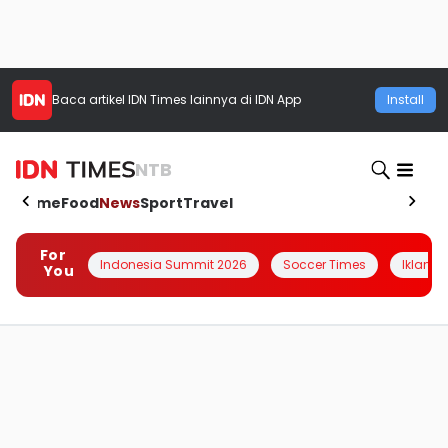
Baca artikel
IDN Times
lainnya di IDN App
Install
NTB
Home
Food
News
Sport
Travel
For
Indonesia Summit 2026
Soccer Times
Iklanin 
You