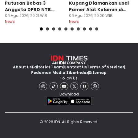
Putusan Bebas 3
Kupang Diamankan usai
B
Anggota DPRD NTB
Pamer Alat Kelamin di
A
Bersifat Final
06 Agu 2026, 20:21 WIB
Kios
06 Agu 2026, 20:20 WIB
06
News
News
Ne
About Us
Editorial Team
Contact Us
Terms of Services
Pedoman Media Siber
Index
Sitemap
Follow Us
Download
© 2026 IDN. All Rights Reserved.