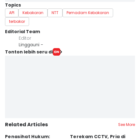
Topics
API
Kebakaran
NTT
Pemadam Kebakaran
terbakar
Editorial Team
Editor
Linggauni -
Tonton lebih seru di
Related Articles
See More
Penasihat Hukum:
Terekam CCTV, Pria di
K