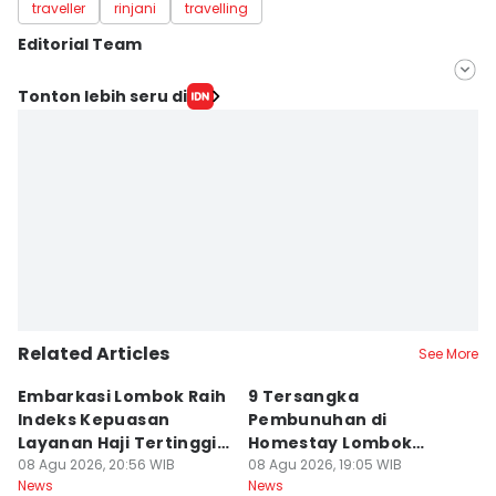
traveller
rinjani
travelling
Editorial Team
Editor
Tonton lebih seru di
Ahmad Viqi
Editor
Linggauni -
Related Articles
See More
Embarkasi Lombok Raih
9 Tersangka
J
Indeks Kepuasan
Pembunuhan di
d
Layanan Haji Tertinggi
Homestay Lombok
B
Nasional
08 Agu 2026, 20:56 WIB
Barat Dilimpahkan ke
08 Agu 2026, 19:05 WIB
2
08
News
News
Ne
Jaksa