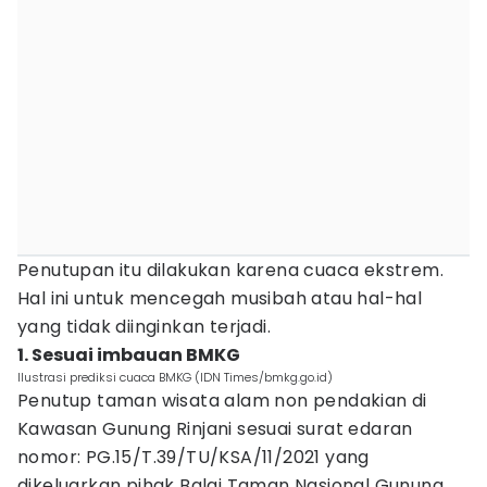
Penutupan itu dilakukan karena cuaca ekstrem.
Hal ini untuk mencegah musibah atau hal-hal
yang tidak diinginkan terjadi.
1. Sesuai imbauan BMKG
Ilustrasi prediksi cuaca BMKG (IDN Times/bmkg.go.id)
Penutup taman wisata alam non pendakian di
Kawasan Gunung Rinjani sesuai surat edaran
nomor: PG.15/T.39/TU/KSA/11/2021 yang
dikeluarkan pihak Balai Taman Nasional Gunung