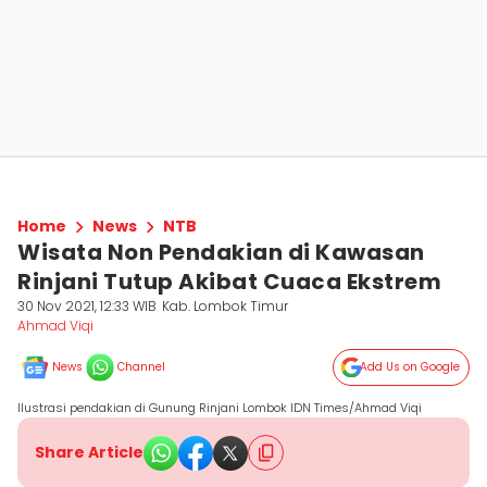
Home
News
NTB
Wisata Non Pendakian di Kawasan
Rinjani Tutup Akibat Cuaca Ekstrem
30 Nov 2021, 12:33 WIB
Kab. Lombok Timur
Ahmad Viqi
News
Channel
Add Us on Google
Ilustrasi pendakian di Gunung Rinjani Lombok IDN Times/Ahmad Viqi
Share Article