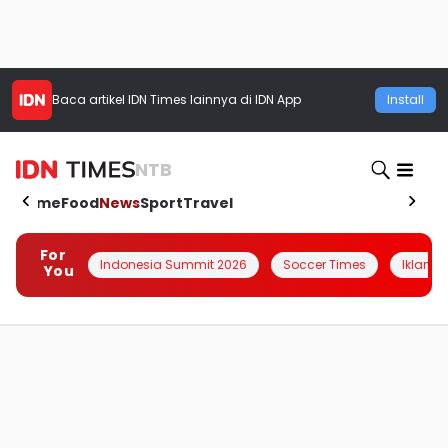
Baca artikel
IDN Times
lainnya di IDN App
Install
NTB
Home
Food
News
Sport
Travel
For
Indonesia Summit 2026
Soccer Times
Iklanin 
You