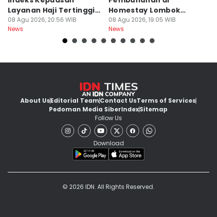
Indeks Kepuasan
Pembunuhan di
d
Layanan Haji Tertinggi
Homestay Lombok
B
Nasional
08 Agu 2026, 20:56 WIB
Barat Dilimpahkan ke
08 Agu 2026, 19:05 WIB
2
08
News
News
Ne
Jaksa
About Us
Editorial Team
Contact Us
Terms of Services
Pedoman Media Siber
Index
Sitemap
Follow Us
Download
© 2026 IDN. All Rights Reserved.