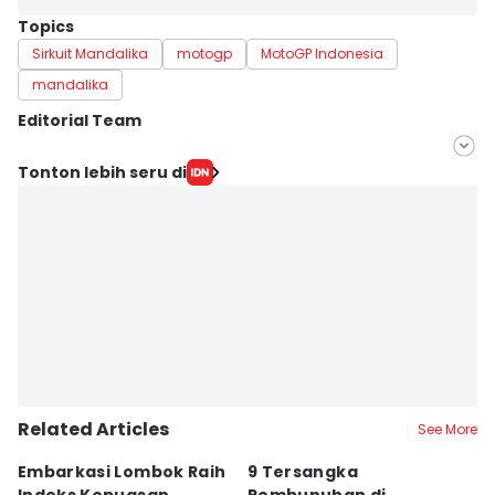
Topics
Sirkuit Mandalika
motogp
MotoGP Indonesia
mandalika
Editorial Team
Editor
Tonton lebih seru di
Linggauni -
Editor
Muhammad Nasir
Related Articles
See More
Embarkasi Lombok Raih
9 Tersangka
J