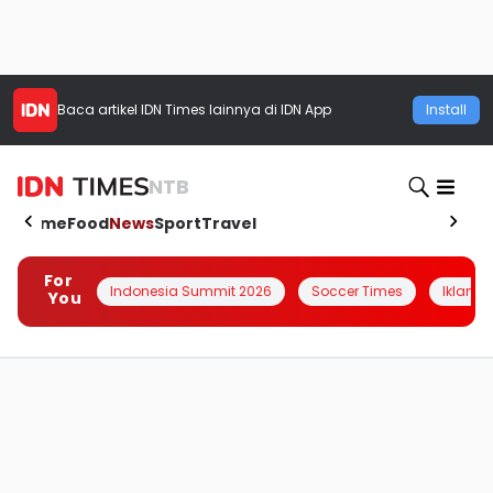
Baca artikel
IDN Times
lainnya di IDN App
Install
NTB
Home
Food
News
Sport
Travel
For
Indonesia Summit 2026
Soccer Times
Iklanin 
You