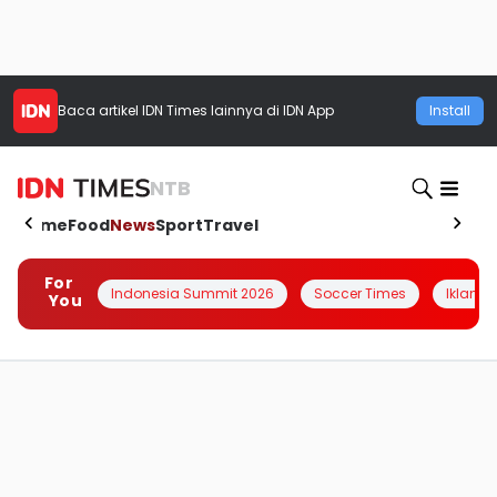
Baca artikel
IDN Times
lainnya di IDN App
Install
NTB
Home
Food
News
Sport
Travel
For
Indonesia Summit 2026
Soccer Times
Iklanin 
You