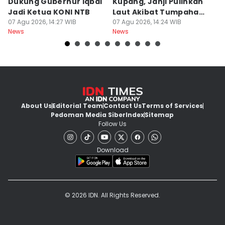
Dukung Gubernur Iqbal
Kupang, Janji Pulihkan
P
Jadi Ketua KONI NTB
Laut Akibat Tumpahan
A
07 Agu 2026, 14:27 WIB
Minyak Montara
07 Agu 2026, 14:24 WIB
Be
06
News
News
Ne
About Us
Editorial Team
Contact Us
Terms of Services
Pedoman Media Siber
Index
Sitemap
Follow Us
Download
© 2026 IDN. All Rights Reserved.