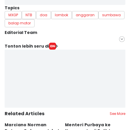
Topics
MXGP
NTB
doa
lombok
anggaran
sumbawa
balap motor
Editorial Team
Editor
Tonton lebih seru di
Linggauni -
Editor
Muhammad Nasir
Related Articles
See More
Marciano Norman
Menteri Purbaya ke
P