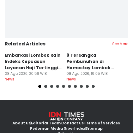
Related Articles
See More
Embarkasi Lombok Raih
9 Tersangka
J
Indeks Kepuasan
Pembunuhan di
d
Layanan Haji Tertinggi
Homestay Lombok
B
Nasional
08 Agu 2026, 20:56 WIB
Barat Dilimpahkan ke
08 Agu 2026, 19:05 WIB
2
08
News
News
Ne
Jaksa
About Us
Editorial Team
Contact Us
Terms of Services
Pedoman Media Siber
Index
Sitemap