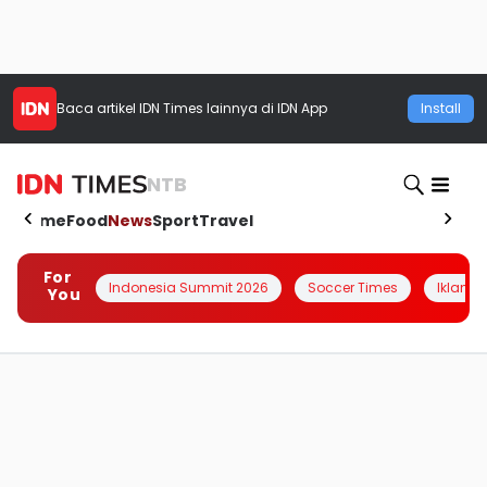
Baca artikel
IDN Times
lainnya di IDN App
Install
NTB
Home
Food
News
Sport
Travel
For
Indonesia Summit 2026
Soccer Times
Iklanin 
You