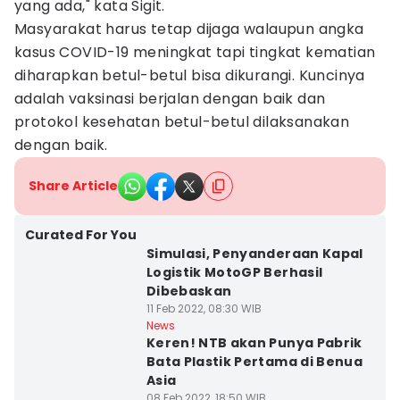
yang ada," kata Sigit.
Masyarakat harus tetap dijaga walaupun angka
kasus COVID-19 meningkat tapi tingkat kematian
diharapkan betul-betul bisa dikurangi. Kuncinya
adalah vaksinasi berjalan dengan baik dan
protokol kesehatan betul-betul dilaksanakan
dengan baik.
Share Article
Curated For You
Simulasi, Penyanderaan Kapal
Logistik MotoGP Berhasil
Dibebaskan
11 Feb 2022, 08:30 WIB
News
Keren! NTB akan Punya Pabrik
Bata Plastik Pertama di Benua
Asia
08 Feb 2022, 18:50 WIB