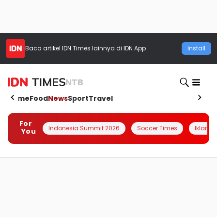
Baca artikel
IDN Times
lainnya di IDN App
Install
NTB
Home
Food
News
Sport
Travel
For
Indonesia Summit 2026
Soccer Times
Iklanin 
You