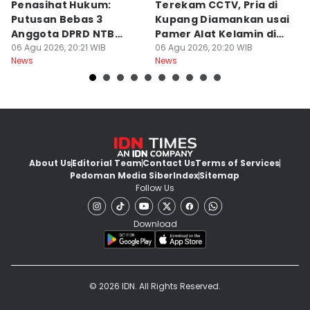
Penasihat Hukum:
Terekam CCTV, Pria di
K
Putusan Bebas 3
Kupang Diamankan usai
B
Anggota DPRD NTB
Pamer Alat Kelamin di
A
Bersifat Final
06 Agu 2026, 20:21 WIB
Kios
06 Agu 2026, 20:20 WIB
06
News
News
Ne
About Us
Editorial Team
Contact Us
Terms of Services
Pedoman Media Siber
Index
Sitemap
Follow Us
Download
© 2026 IDN. All Rights Reserved.