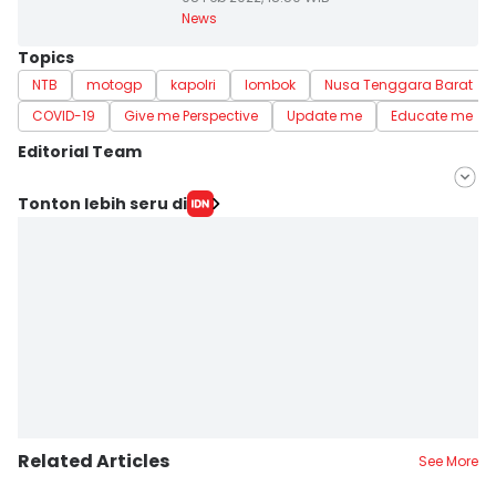
News
Topics
NTB
motogp
kapolri
lombok
Nusa Tenggara Barat
COVID-19
Give me Perspective
Update me
Educate me
Editorial Team
Editor
Tonton lebih seru di
Sri Gunawan Wibisono
Editor
Muhammad Nasir
Related Articles
See More