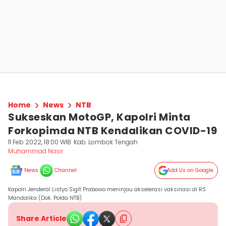
Home
News
NTB
Sukseskan MotoGP, Kapolri Minta
Forkopimda NTB Kendalikan COVID-19
11 Feb 2022, 18:00 WIB
Kab. Lombok Tengah
Muhammad Nasir
News
Channel
Add Us on Google
Kapolri Jenderal Listyo Sigit Prabowo meninjau akselerasi vaksinasi di RS
Mandalika (Dok. Polda NTB)
Share Article