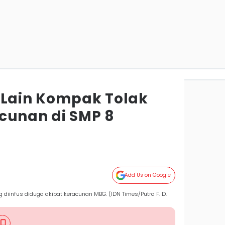
 Lain Kompak Tolak
cunan di SMP 8
Add Us on Google
diinfus diduga akibat keracunan MBG. (IDN Times/Putra F. D.