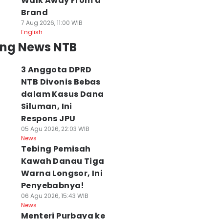
Walk Away From a
Brand
7 Aug 2026, 11:00 WIB
English
ing News NTB
3 Anggota DPRD
NTB Divonis Bebas
dalam Kasus Dana
Siluman, Ini
Respons JPU
05 Agu 2026, 22:03 WIB
News
Tebing Pemisah
Kawah Danau Tiga
Warna Longsor, Ini
Penyebabnya!
06 Agu 2026, 15:43 WIB
News
Menteri Purbaya ke