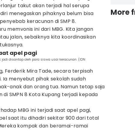
lanjur takut akan terjadi hal serupa
More 
diri menegaskan pihaknya belum bisa
 penyebab keracunan di SMP 8.
uru memvonis ini dari MBG. Kita jangan
tau jalan, sebaiknya kita koordinasikan
 tukasnya.
aat apel pagi
jadi disantap oleh para siswa usai keracunan. (IDN
 Ferderik Mira Tade, secara terpisah
. Ia menyebut pihak sekolah sudah
k-anak dan orang tua. Namun tetap saja
 di SMPN 8 Kota Kupang terjadi kepada
adap MBG ini terjadi saat apel pagi,
el saat itu dihadiri sekitar 900 dari total
i. Mereka kompak dan beramai-ramai