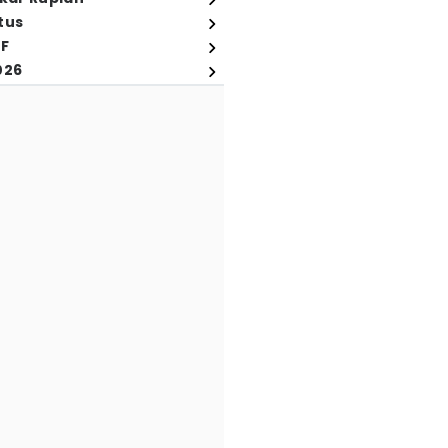
tus
FF
026