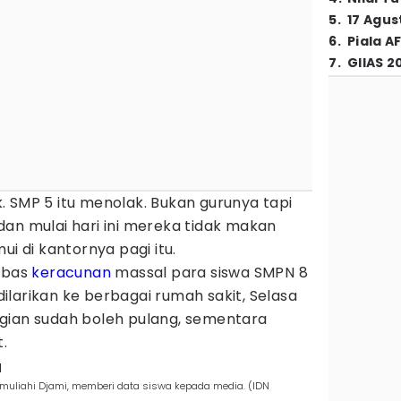
5
.
17 Agus
6
.
Piala A
7
.
GIIAS 2
 SMP 5 itu menolak. Bukan gurunya tapi
an mulai hari ini mereka tidak makan
ui di kantornya pagi itu.
imbas
keracunan
massal para siswa SMPN 8
larikan ke berbagai rumah sakit, Selasa
gian sudah boleh pulang, sementara
.
a
umuliahi Djami, memberi data siswa kepada media. (IDN