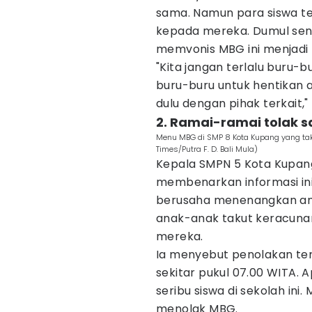
sama. Namun para siswa ter
kepada mereka. Dumul sen
memvonis MBG ini menjadi
"Kita jangan terlalu buru-b
buru-buru untuk hentikan a
dulu dengan pihak terkait,"
2. Ramai-ramai tolak s
Menu MBG di SMP 8 Kota Kupang yang tak 
Times/Putra F. D. Bali Mula)
Kepala SMPN 5 Kota Kupang,
membenarkan informasi ini
berusaha menenangkan ana
anak-anak takut keracunan
mereka.
Ia menyebut penolakan terh
sekitar pukul 07.00 WITA. Ap
seribu siswa di sekolah in
menolak MBG.