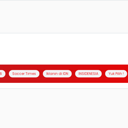
6
Soccer Times
Iklanin di IDN
INSIDENESIA
Yuk Pilih !