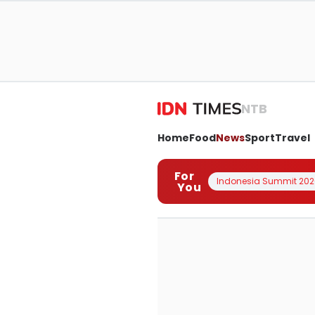
NTB
Home
Food
News
Sport
Travel
For
Indonesia Summit 202
You