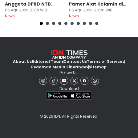
Anggota DPRD NTB
Pamer Alat Kelamin di
A
Bersifat Final
06 Agu 2026, 20:21 WIB
Kios
06 Agu 2026, 20:20 WIB
06
News
News
Ne
About Us
Editorial Team
Contact Us
Terms of Services
Pedoman Media Siber
Index
Sitemap
Follow Us
Download
© 2026 IDN. All Rights Reserved.