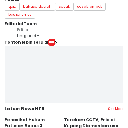
quiz
bahasa daerah
sasak
sasak lombok
kuis idntimes
Editorial Team
Editor
Linggauni -
Tonton lebih seru di
Latest News NTB
See More
Penasihat Hukum:
Terekam CCTV, Pria di
K
Putusan Bebas 3
Kupang Diamankan usai
B