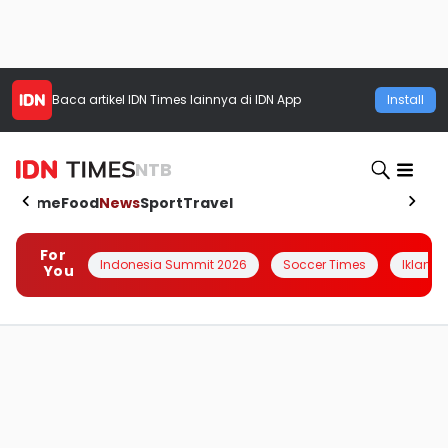
Baca artikel
IDN Times
lainnya di IDN App
Install
NTB
Home
Food
News
Sport
Travel
For
Indonesia Summit 2026
Soccer Times
Iklanin 
You