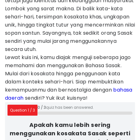
tetapi juga identitas dan kebanggaan masyarakat
Lombok yang sarat makna. Di balik kata-kata
sehari-hari, tersimpan kosakata khas, ungkapan
unik, hingga tingkat tutur yang mencerminkan nilai
sopan santun. Sayangnya, tak sedikit orang Sasak
sendiri yang mulai jarang menggunakannya
secara utuh.
Lewat kuis ini, kamu diajak menguji seberapa jago
memahami dan menggunakan Bahasa Sasak.
Mulai dari kosakata hingga penggunaan kata
dalam konteks sehari-hari. Siap membuktikan
kemampuanmu dan bernostalgia dengan
bahasa
daerah
sendiri? Yuk ikut kuisnya!
0
/
3
quiz has been answered.
Question
1
/
3
Apakah kamu lebih sering
menggunakan kosakata Sasak seperti