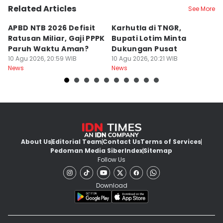
Related Articles
See More
APBD NTB 2026 Defisit
Karhutla di TNGR,
E
Ratusan Miliar, Gaji PPPK
Bupati Lotim Minta
M
Paruh Waktu Aman?
Dukungan Pusat
H
10 Agu 2026, 20:59 WIB
10 Agu 2026, 20:21 WIB
L
10
News
News
Ne
About Us
Editorial Team
Contact Us
Terms of Services
Pedoman Media Siber
Index
Sitemap
Follow Us
Download