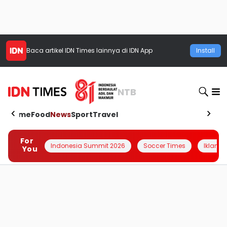
Baca artikel
IDN Times
lainnya di IDN App
Install
NTB
Home
Food
News
Sport
Travel
For
Indonesia Summit 2026
Soccer Times
Iklanin 
You