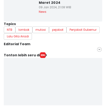
Maret 2024
09 Jan 2024, 21:08 WIB
News
Topics
NTB
lombok
mutasi
pejabat
Penjabat Gubernur
Lalu Gita Ariadi
Editorial Team
Editor
Tonton lebih seru di
Linggauni -
Editor
Muhammad Nasir