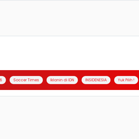
6
Soccer Times
Iklanin di IDN
INSIDENESIA
Yuk Pilih !