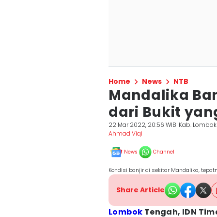
Home
News
NTB
Mandalika Banj
dari Bukit yan
22 Mar 2022, 20:56 WIB
Kab. Lombok
Ahmad Viqi
News
Channel
Kondisi banjir di sekitar Mandalika, tep
Share Article
Lombok
Tengah, IDN Tim