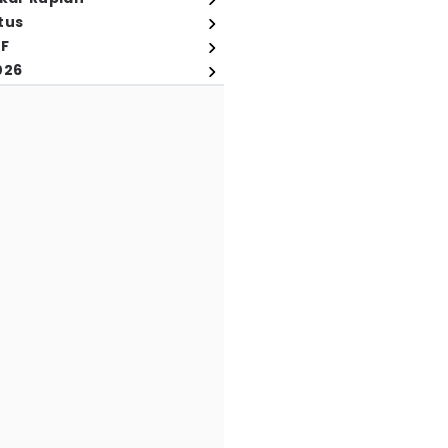
tus
FF
026