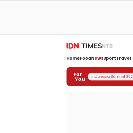
NTB
Home
Food
News
Sport
Travel
For
Indonesia Summit 202
You