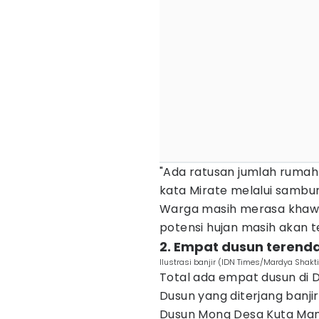
"Ada ratusan jumlah rumah k
kata Mirate melalui sambu
Warga masih merasa khawat
potensi hujan masih akan ter
2. Empat dusun terend
Ilustrasi banjir (IDN Times/Mardya Shakti
Total ada empat dusun di 
Dusun yang diterjang banj
Dusun Mong Desa Kuta Man