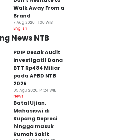
Don't Hesitate to
Walk Away From a
Brand
7 Aug 2026, 11:00 WIB
English
ing News NTB
PDIP Desak Audit
Investigatif Dana
BTT Rp484 Miliar
pada APBD NTB
2025
05 Agu 2026, 14:24 WIB
News
Batal Ujian,
Mahasiswi di
Kupang Depresi
hingga masuk
Rumah Sakit