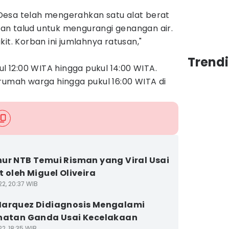
i Desa telah mengerahkan satu alat berat
n talud untuk mengurangi genangan air.
it. Korban ini jumlahnya ratusan,"
Trend
ul 12:00 WITA hingga pukul 14:00 WITA.
rumah warga hingga pukul 16:00 WITA di
ur NTB Temui Risman yang Viral Usai
t oleh Miguel Oliveira
22, 20:37 WIB
arquez Didiagnosis Mengalami
hatan Ganda Usai Kecelakaan
2, 18:35 WIB