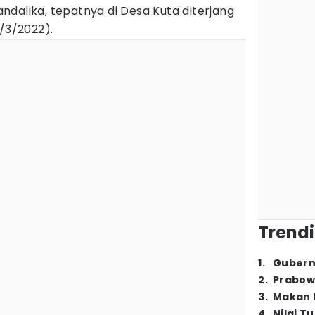
ndalika, tepatnya di Desa Kuta diterjang
/3/2022).
Trendi
1
.
Gubern
2
.
Prabow
3
.
Makan B
4
.
Nilai T