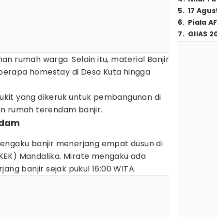
5
.
17 Agus
6
.
Piala A
7
.
GIIAS 2
n rumah warga. Selain itu, material Banjir
erapa homestay di Desa Kuta hingga
 bukit yang dikeruk untuk pembangunan di
n rumah terendam banjir.
ndam
engaku banjir menerjang empat dusun di
KEK) Mandalika. Mirate mengaku ada
ang banjir sejak pukul 16:00 WITA.