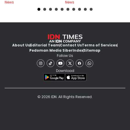
News
News
Ne
Jaksa
About Us
Editorial Team
Contact Us
Terms of Services
Pedoman Media Siber
Index
Sitemap
Follow Us
Download
© 2026 IDN. All Rights Reserved.