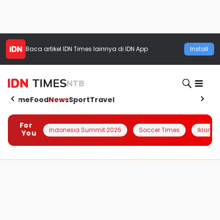
Baca artikel
IDN Times
lainnya di IDN App
Install
NTB
Home
Food
News
Sport
Travel
For
Indonesia Summit 2026
Soccer Times
Iklanin 
You