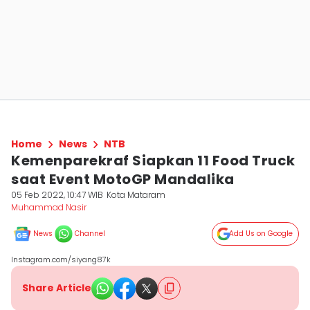
Home
News
NTB
Kemenparekraf Siapkan 11 Food Truck
saat Event MotoGP Mandalika
05 Feb 2022, 10:47 WIB
Kota Mataram
Muhammad Nasir
News
Channel
Add Us on Google
Instagram.com/siyang87k
Share Article