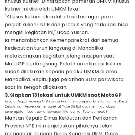
khusus kuliner. Diharapkan pameran UMKM khusus
kuliner ini diisi oleh UMKM lokal.
"Khusus kuliner akan kita fasilitasi agar para
pegiat kuliner NTB dan produk yang terkurasi bisa
mengisi kegiatan ini," ucap Yusron.
Ia menambahkan Kemenparekraf dari semua
kedeputian turun langsung di Mandalika
melaksanakan kegiatan jelang maupun saat
MotoGP berlangsung. Pelatihan inkubasi kuliner
sudah dilakukan kepada pelaku UMKM di area
Mandalika. Begitu juga pelatihan SDM pariwisata
saat ini tengah dilakukan.
3. Siapkan 13 lokasi untuk UMKM saat MotoGP
Kepala Dispar Provinsi NTB Yusron Hadi mendampingi Direktur Kuliner, Kriya,
Desain dan Fesyen Kemenparekraf Yuke Sri Rahayu meninjau lokasi
penempatan food truck di kawasan Mandalika (Foto Istimewa)
Mantan Kepala Dinas Kelautan dan Perikanan
Provinsi NTB ini menjelaskan pihaknya telah
menggelar dengan Dinas Koperasi UKM, Dinas