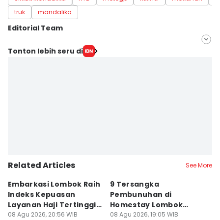
truk
mandalika
Editorial Team
Editor
Tonton lebih seru di
Linggauni -
Editor
Muhammad Nasir
Related Articles
See More
Embarkasi Lombok Raih
9 Tersangka
J
Indeks Kepuasan
Pembunuhan di
d
Layanan Haji Tertinggi
Homestay Lombok
B
Nasional
08 Agu 2026, 20:56 WIB
Barat Dilimpahkan ke
08 Agu 2026, 19:05 WIB
2
08