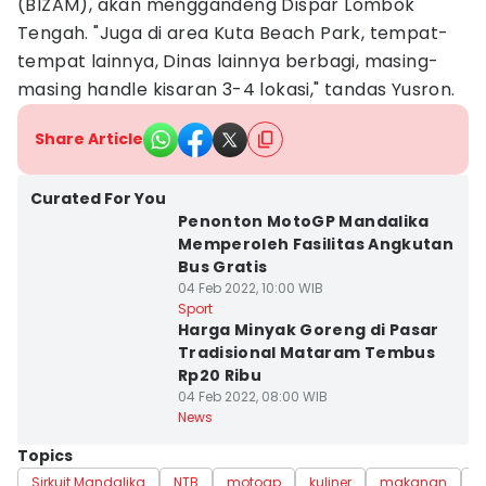
(BIZAM), akan menggandeng Dispar Lombok
Tengah. "Juga di area Kuta Beach Park, tempat-
tempat lainnya, Dinas lainnya berbagi, masing-
masing handle kisaran 3-4 lokasi," tandas Yusron.
Share Article
Curated For You
Penonton MotoGP Mandalika
Memperoleh Fasilitas Angkutan
Bus Gratis
04 Feb 2022, 10:00 WIB
Sport
Harga Minyak Goreng di Pasar
Tradisional Mataram Tembus
Rp20 Ribu
04 Feb 2022, 08:00 WIB
News
Topics
Sirkuit Mandalika
NTB
motogp
kuliner
makanan
l