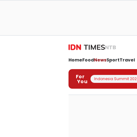
NTB
Home
Food
News
Sport
Travel
For
Indonesia Summit 202
You