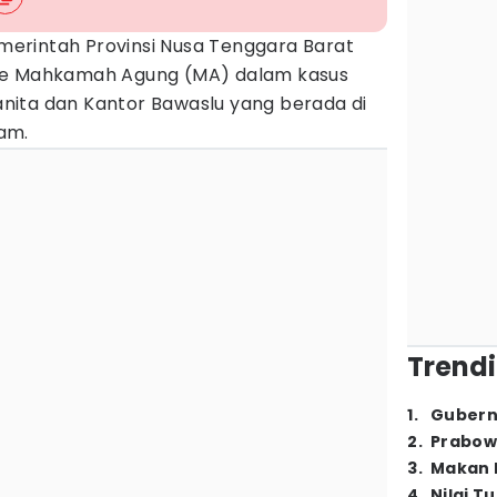
merintah Provinsi Nusa Tenggara Barat
e Mahkamah Agung (MA) dalam kasus
ita dan Kantor Bawaslu yang berada di
am.
Trendi
1
.
Gubern
2
.
Prabow
3
.
Makan B
4
.
Nilai T