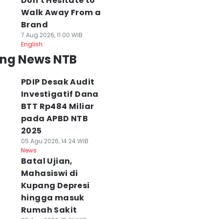
Don't Hesitate to
Walk Away From a
Brand
7 Aug 2026, 11:00 WIB
English
ing News NTB
PDIP Desak Audit
Investigatif Dana
BTT Rp484 Miliar
pada APBD NTB
2025
05 Agu 2026, 14:24 WIB
News
Batal Ujian,
Mahasiswi di
Kupang Depresi
hingga masuk
Rumah Sakit
ejaksaan
Ratusan Massa
Kalahkan UGM,