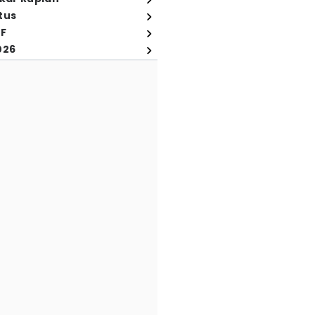
tus
FF
026