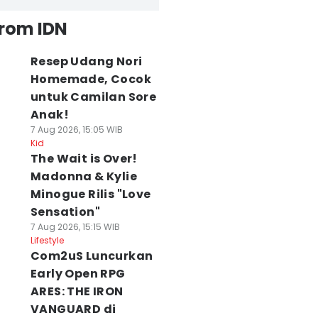
from IDN
Resep Udang Nori
Homemade, Cocok
untuk Camilan Sore
Anak!
7 Aug 2026, 15:05 WIB
Kid
The Wait is Over!
Madonna & Kylie
Minogue Rilis "Love
Sensation"
7 Aug 2026, 15:15 WIB
Lifestyle
Com2uS Luncurkan
Early Open RPG
ARES: THE IRON
VANGUARD di