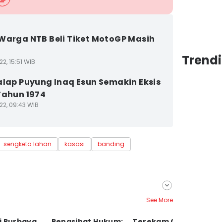
Warga NTB Beli Tiket MotoGP Masih
Trend
2, 15:51 WIB
alap Puyung Inaq Esun Semakin Eksis
Tahun 1974
22, 09:43 WIB
sengketa lahan
kasasi
banding
See More
i Purbaya
Penasihat Hukum:
Terekam CCTV,
K