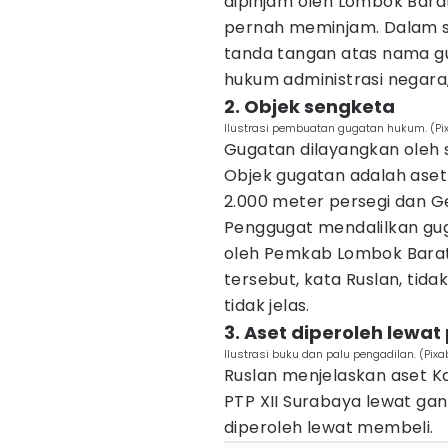
dipinjam oleh Lombok Bara
pernah meminjam. Dalam su
tanda tangan atas nama gu
hukum administrasi negara,
2. Objek sengketa
Ilustrasi pembuatan gugatan hukum. (P
Gugatan dilayangkan oleh 
Objek gugatan adalah aset
2.000 meter persegi dan G
Penggugat mendalilkan gu
oleh Pemkab Lombok Barat.
tersebut, kata Ruslan, tida
tidak jelas.
3. Aset diperoleh lewa
Ilustrasi buku dan palu pengadilan. (Pix
Ruslan menjelaskan aset K
PTP XII Surabaya lewat gant
diperoleh lewat membeli.