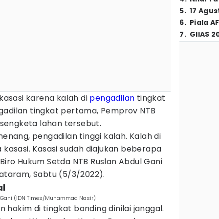
5
.
17 Agus
6
.
Piala A
7
.
GIIAS 2
asasi karena kalah di
pengadilan
tingkat
gadilan tingkat pertama, Pemprov NTB
sengketa lahan tersebut.
menang, pengadilan tinggi kalah. Kalah di
a kasasi. Kasasi sudah diajukan beberapa
 Biro Hukum Setda NTB Ruslan Abdul Gani
ataram, Sabtu (5/3/2022).
al
l Gani (IDN Times/Muhammad Nasir)
hakim di tingkat banding dinilai janggal.