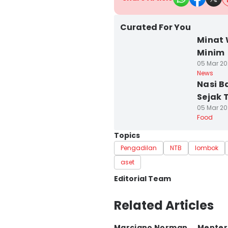
Curated For You
Minat 
Minim
05 Mar 202
News
Nasi B
Sejak 
05 Mar 20
Food
Topics
Pengadilan
NTB
lombok
aset
Editorial Team
Editor
Related Articles
Linggauni -
Marciano Norman
Menter