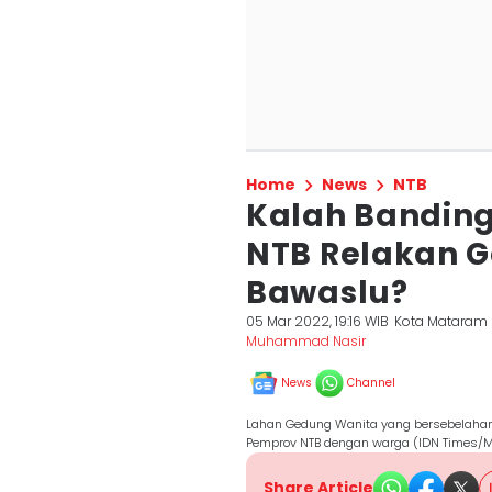
Home
News
NTB
Kalah Bandin
NTB Relakan 
Bawaslu?
05 Mar 2022, 19:16 WIB
Kota Mataram
Muhammad Nasir
News
Channel
Lahan Gedung Wanita yang bersebelahan
Pemprov NTB dengan warga (IDN Times
Share Article