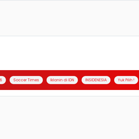
6
Soccer Times
Iklanin di IDN
INSIDENESIA
Yuk Pilih !