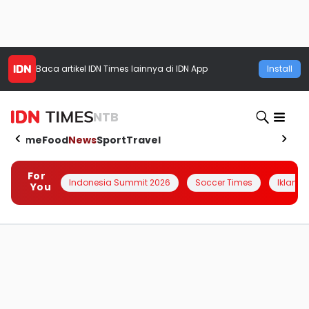
Baca artikel
IDN Times
lainnya di IDN App
Install
NTB
Home
Food
News
Sport
Travel
For
Indonesia Summit 2026
Soccer Times
Iklanin 
You