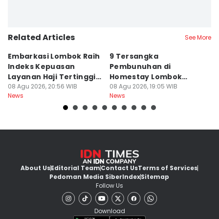
Related Articles
See More
Embarkasi Lombok Raih
9 Tersangka
J
Indeks Kepuasan
Pembunuhan di
d
Layanan Haji Tertinggi
Homestay Lombok
B
Nasional
08 Agu 2026, 20:56 WIB
Barat Dilimpahkan ke
08 Agu 2026, 19:05 WIB
2
08
News
News
Ne
Jaksa
About Us
Editorial Team
Contact Us
Terms of Services
Pedoman Media Siber
Index
Sitemap
Follow Us
Download