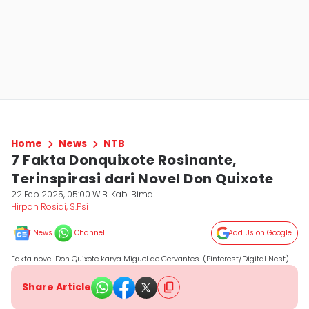
Home
News
NTB
7 Fakta Donquixote Rosinante,
Terinspirasi dari Novel Don Quixote
22 Feb 2025, 05:00 WIB
Kab. Bima
Hirpan Rosidi, S.Psi
News
Channel
Add Us on Google
Fakta novel Don Quixote karya Miguel de Cervantes. (Pinterest/Digital Nest)
Share Article