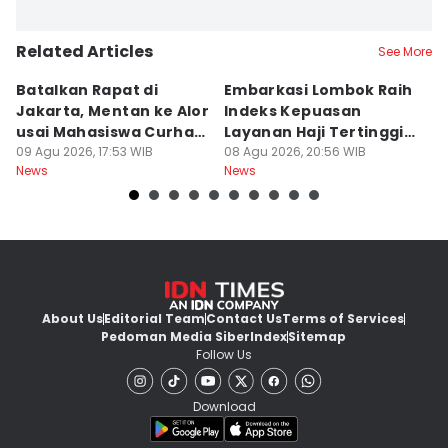
Related Articles
See More
Batalkan Rapat di
Embarkasi Lombok Raih
9
Jakarta, Mentan ke Alor
Indeks Kepuasan
P
usai Mahasiswa Curhat
Layanan Haji Tertinggi
H
Beras Mahal
09 Agu 2026, 17:53 WIB
Nasional
08 Agu 2026, 20:56 WIB
B
08
News
News
Ne
J
About Us
Editorial Team
Contact Us
Terms of Services
Pedoman Media Siber
Index
Sitemap
Follow Us
Download