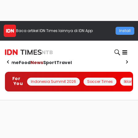
Baca artikel
IDN Times
lainnya di IDN App
Install
NTB
Home
Food
News
Sport
Travel
For
Indonesia Summit 2026
Soccer Times
Iklanin 
You