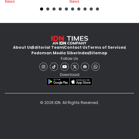
News
News
Ne
About Us
Editorial Team
Contact Us
Terms of Services
Pedoman Media Siber
Index
Sitemap
Follow Us
Download
© 2026 IDN. All Rights Reserved.