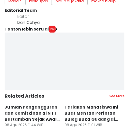
Mandiri
kehidupan
hidup di jakarta
makna hidup
Editorial Team
Editor
Izah Cahya
Tonton lebih seru di
Related Articles
See More
Jumlah Pengangguran
Teriakan Mahasiswa Ini
K
dan Kemiskinan di NTT
Buat Mentan Perintah
R
Bertambah Sejak Awal
Bulog Buka Gudang di
H
2026
08 Agu 2026, 11:44 WIB
Alor
08 Agu 2026, 11:01 WIB
T
08