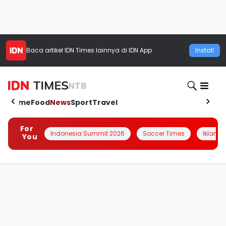
Baca artikel
IDN Times
lainnya di IDN App
Install
NTB
Home
Food
News
Sport
Travel
For
Indonesia Summit 2026
Soccer Times
Iklanin 
You