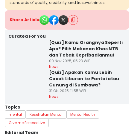
standards of quality, credibility, and trustworthiness.
Share Article
Curated For You
[Quiz] Kamu Orangnya Seperti
Apa? Pilih Makanan Khas NTB
dan Tebak Kepribadianmu!
09 Nov 2025, 05:23 WIB
News
[Quiz] Apakah Kamu Lebih
Cocok Liburan ke Pantai atau
Gunung di Sumbawa?
31 Okt 2025, 11:55 WIB
News
Topics
mental
Kesehatan Mental
Mental Health
Give me Perspective
Editorial Team