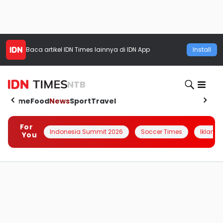
Baca artikel
IDN Times
lainnya di IDN App
Install
NTB
Home
Food
News
Sport
Travel
For
Indonesia Summit 2026
Soccer Times
Iklanin 
You