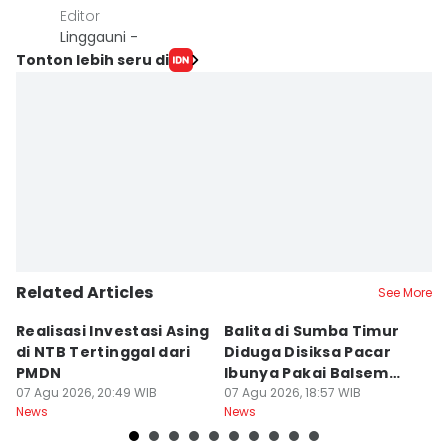
Editor
Linggauni -
Tonton lebih seru di
Related Articles
See More
Realisasi Investasi Asing
Balita di Sumba Timur
P
di NTB Tertinggal dari
Diduga Disiksa Pacar
B
PMDN
Ibunya Pakai Balsem
T
07 Agu 2026, 20:49 WIB
dan Cabai
07 Agu 2026, 18:57 WIB
Mi
07
News
News
Ne