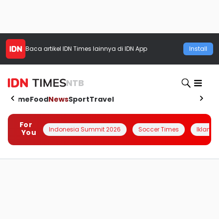
Baca artikel
IDN Times
lainnya di IDN App
Install
NTB
Home
Food
News
Sport
Travel
For
Indonesia Summit 2026
Soccer Times
Iklanin 
You