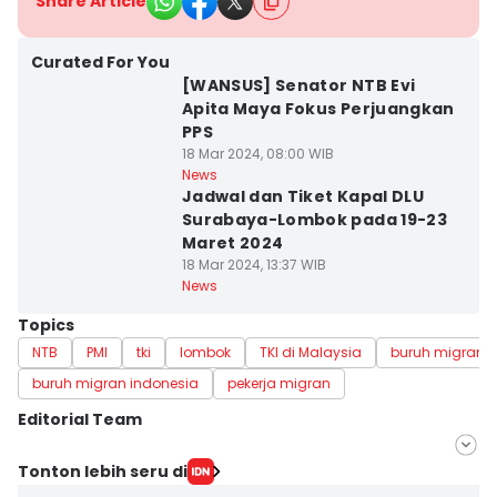
Share Article
Curated For You
[WANSUS] Senator NTB Evi
Apita Maya Fokus Perjuangkan
PPS
18 Mar 2024, 08:00 WIB
News
Jadwal dan Tiket Kapal DLU
Surabaya-Lombok pada 19-23
Maret 2024
18 Mar 2024, 13:37 WIB
News
Topics
NTB
PMI
tki
lombok
TKI di Malaysia
buruh migran
buruh migran indonesia
pekerja migran
Editorial Team
Editor
Tonton lebih seru di
Linggauni -