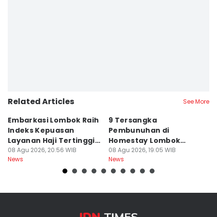
Editor
Muhammad Nasir
Related Articles
See More
Embarkasi Lombok Raih
9 Tersangka
J
Indeks Kepuasan
Pembunuhan di
d
Layanan Haji Tertinggi
Homestay Lombok
B
Nasional
08 Agu 2026, 20:56 WIB
Barat Dilimpahkan ke
08 Agu 2026, 19:05 WIB
2
08
News
News
Ne
Jaksa