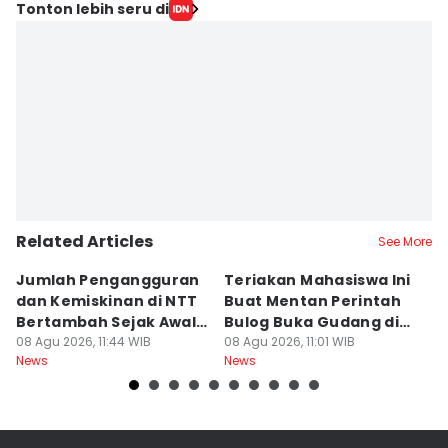
Editor
Tonton lebih seru di
Linggauni -
Editor
Muhammad Nasir
Related Articles
See More
Jumlah Pengangguran
Teriakan Mahasiswa Ini
K
dan Kemiskinan di NTT
Buat Mentan Perintah
R
Bertambah Sejak Awal
Bulog Buka Gudang di
H
2026
08 Agu 2026, 11:44 WIB
Alor
08 Agu 2026, 11:01 WIB
T
08
News
News
Ne