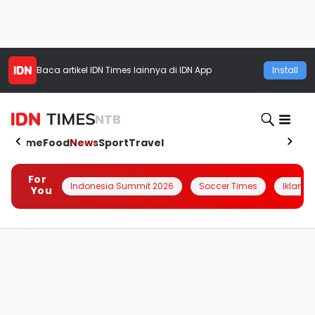
Baca artikel
IDN Times
lainnya di IDN App
Install
NTB
Home
Food
News
Sport
Travel
For
Indonesia Summit 2026
Soccer Times
Iklanin 
You