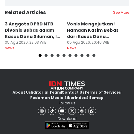
Related Articles
See More
3 Anggota DPRD NTB
Vonis Mengejutkan!
A
Divonis Bebas dalam
Hamdan Kasim Bebas
di
Kasus Dana Siluman, Ini
dari Kasus Dana
D
Respons JPU
05 Agu 2026, 22:03 WIB
Siluman DPRD NTB
05 Agu 2026, 20:46 WIB
K
05
News
News
Ne
About Us
Editorial Team
Contact Us
Terms of Services
Pedoman Media Siber
Index
Sitemap
Follow Us
Download