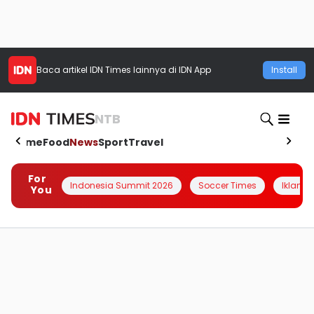
Baca artikel
IDN Times
lainnya di IDN App
Install
NTB
Home
Food
News
Sport
Travel
For
Indonesia Summit 2026
Soccer Times
Iklanin 
You