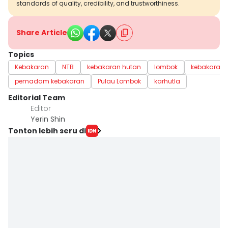
standards of quality, credibility, and trustworthiness.
Share Article
Topics
Kebakaran
NTB
kebakaran hutan
lombok
kebakaran 
pemadam kebakaran
Pulau Lombok
karhutla
Editorial Team
Editor
Yerin Shin
Tonton lebih seru di