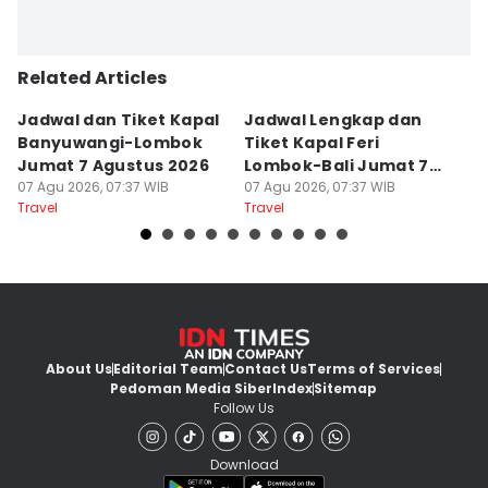
Related Articles
Jadwal dan Tiket Kapal
Jadwal Lengkap dan
4
Banyuwangi-Lombok
Tiket Kapal Feri
d
Jumat 7 Agustus 2026
Lombok-Bali Jumat 7
s
07 Agu 2026, 07:37 WIB
Agustus 2026
07 Agu 2026, 07:37 WIB
07
Travel
Travel
Tr
About Us
Editorial Team
Contact Us
Terms of Services
Pedoman Media Siber
Index
Sitemap
Follow Us
Download