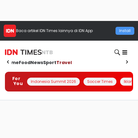
Baca artikel
IDN Times
lainnya di IDN App
Install
NTB
Home
Food
News
Sport
Travel
For
Indonesia Summit 2026
Soccer Times
Iklanin 
You