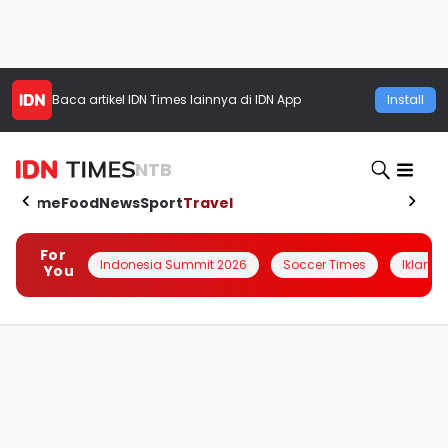
Baca artikel
IDN Times
lainnya di IDN App
Install
NTB
Home
Food
News
Sport
Travel
For
Indonesia Summit 2026
Soccer Times
Iklanin 
You