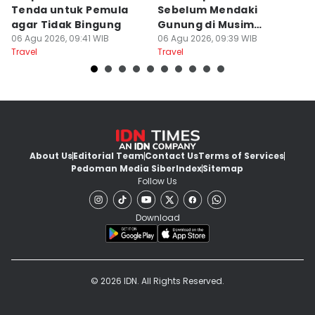
Tenda untuk Pemula
Sebelum Mendaki
E
agar Tidak Bingung
Gunung di Musim
B
06 Agu 2026, 09:41 WIB
Kemarau
06 Agu 2026, 09:39 WIB
B
06
Travel
Travel
Tr
About Us
Editorial Team
Contact Us
Terms of Services
Pedoman Media Siber
Index
Sitemap
Follow Us
Download
© 2026 IDN. All Rights Reserved.