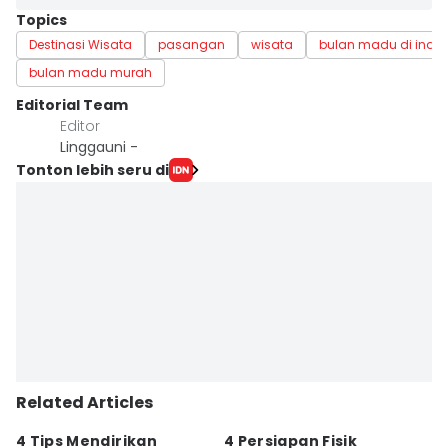
Topics
Destinasi Wisata
pasangan
wisata
bulan madu di indo
bulan madu murah
Editorial Team
Editor
Linggauni -
Tonton lebih seru di
Related Articles
4 Tips Mendirikan
4 Persiapan Fisik
5