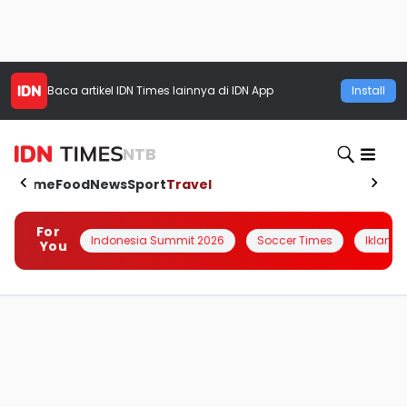
Baca artikel
IDN Times
lainnya di IDN App
Install
NTB
Home
Food
News
Sport
Travel
For
Indonesia Summit 2026
Soccer Times
Iklanin 
You