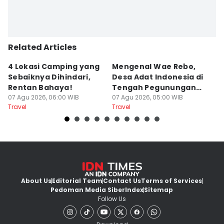
Related Articles
4 Lokasi Camping yang
Mengenal Wae Rebo,
4
Sebaiknya Dihindari,
Desa Adat Indonesia di
T
Rentan Bahaya!
Tengah Pegunungan
a
07 Agu 2026, 06:00 WIB
Flores
07 Agu 2026, 05:00 WIB
06
Travel
Travel
Tr
About Us
Editorial Team
Contact Us
Terms of Services
Pedoman Media Siber
Index
Sitemap
Follow Us