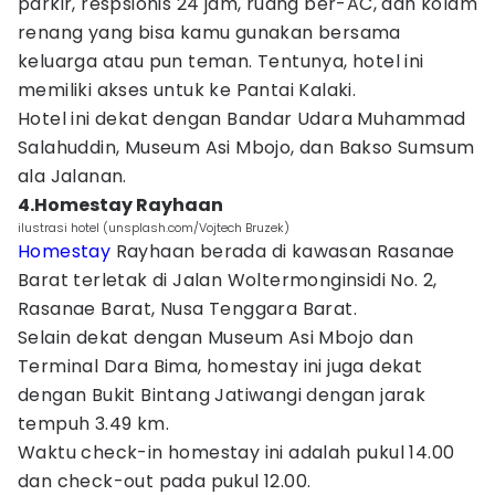
parkir, respsionis 24 jam, ruang ber-AC, dan kolam
renang yang bisa kamu gunakan bersama
keluarga atau pun teman. Tentunya, hotel ini
memiliki akses untuk ke Pantai Kalaki.
Hotel ini dekat dengan Bandar Udara Muhammad
Salahuddin, Museum Asi Mbojo, dan Bakso Sumsum
ala Jalanan.
4.Homestay Rayhaan
ilustrasi hotel (unsplash.com/Vojtech Bruzek)
Homestay
Rayhaan berada di kawasan Rasanae
Barat terletak di Jalan Woltermonginsidi No. 2,
Rasanae Barat, Nusa Tenggara Barat.
Selain dekat dengan Museum Asi Mbojo dan
Terminal Dara Bima, homestay ini juga dekat
dengan Bukit Bintang Jatiwangi dengan jarak
tempuh 3.49 km.
Waktu check-in homestay ini adalah pukul 14.00
dan check-out pada pukul 12.00.