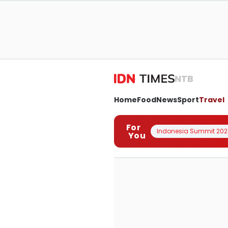
NTB
Home
Food
News
Sport
Travel
For
Indonesia Summit 202
You