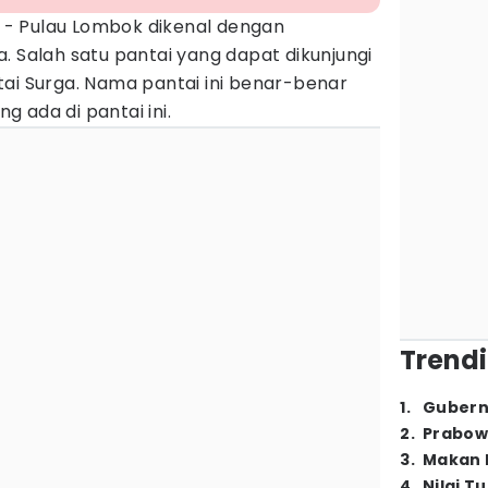
- Pulau Lombok dikenal dengan
. Salah satu pantai yang dapat dikunjungi
tai Surga. Nama pantai ini benar-benar
 ada di pantai ini.
Trendi
1
.
Gubern
2
.
Prabow
3
.
Makan B
4
.
Nilai T