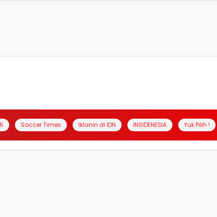
6
Soccer Times
Iklanin di IDN
INSIDENESIA
Yuk Pilih !