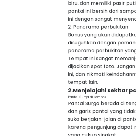
biru, dan memiliki pasir p
pantai ini bersih dari sam
ini dengan sangat menyen
2. Panorama perbukitan
Bonus yang akan didapatka
disuguhkan dengan pemand
panorama perbukitan yang 
Tempat ini sangat memanj
dijadikan spot foto. Janga
ini, dan nikmati keindahan
tempat lain.
2.Menjelajahi sekitar p
Pantai Surga di Lombok
Pantai Surga berada di ten
dan garis pantai yang tida
suka berjalan-jalan di pan
karena pengunjung dapat m
yang cukup singkat.