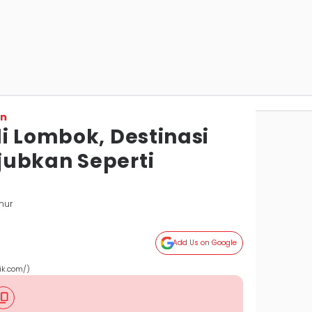
on
i Lombok, Destinasi
ubkan Seperti
mur
Add Us on Google
ik.com/)