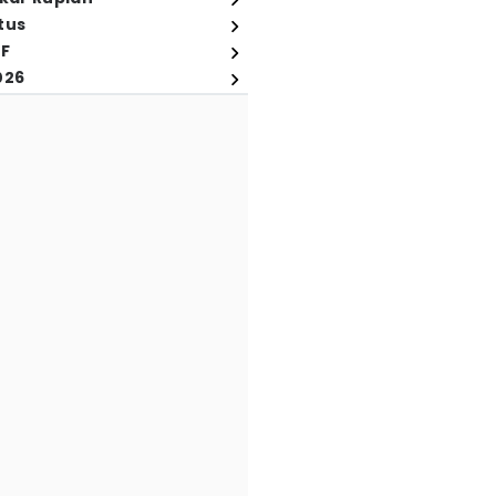
tus
FF
026