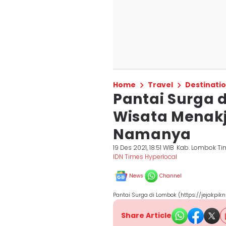
Home
Travel
Destinati
Pantai Surga d
Wisata Menakj
Namanya
19 Des 2021, 18:51 WIB
Kab. Lombok Ti
IDN Times Hyperlocal
News
Channel
Pantai Surga di Lombok (https://jejakpikn
Share Article