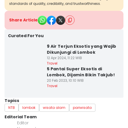
standards of quality, credibility, and trustworthiness.
Share Article
Curated For You
9 Air Terjun Eksotis yang Wajib
Dikunjungi di Lombok
12 Apr 2024, 11:22 WIB
Travel
5 Pantai Super Eksotis di
Lombok, Dijamin Bikin Takjub!
20 Feb 2023, 10:10 WIB
Travel
Topics
NTB
lombok
wisata alam
pariwisata
Editorial Team
Editor