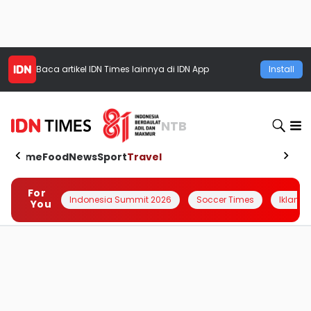
Baca artikel
IDN Times
lainnya di IDN App
Install
NTB
Home
Food
News
Sport
Travel
For
Indonesia Summit 2026
Soccer Times
Iklanin 
You