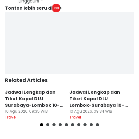
Linggauni -
Tonton lebih seru di
Related Articles
Jadwal Lengkap dan
Jadwal Lengkap dan
J
Tiket Kapal DLU
Tiket Kapal DLU
L
Surabaya-Lombok 10-16
Lombok-Surabaya 10-16
S
Agustus 2026
10 Agu 2026, 09:35 WIB
Agustus 2026
10 Agu 2026, 09:34 WIB
10
Travel
Travel
Tr