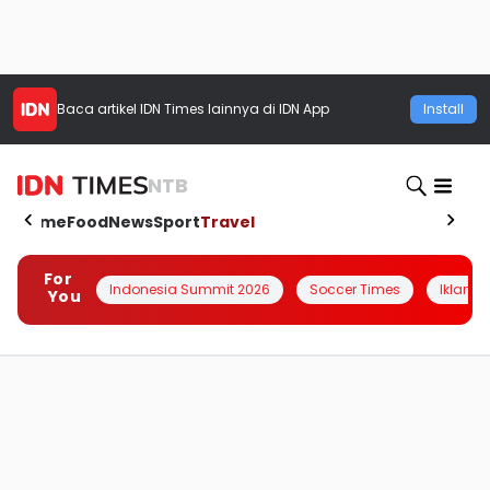
Baca artikel
IDN Times
lainnya di IDN App
Install
NTB
Home
Food
News
Sport
Travel
For
Indonesia Summit 2026
Soccer Times
Iklanin 
You