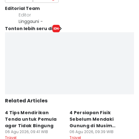
Editorial Team
Editor
Linggauni -
Tonton lebih seru di
Related Articles
4 Tips Mendirikan
4 Persiapan Fisik
5
Tenda untuk Pemula
Sebelum Mendaki
E
agar Tidak Bingung
Gunung di Musim
B
06 Agu 2026, 09:41 WIB
Kemarau
06 Agu 2026, 09:39 WIB
B
06
Travel
Travel
Tr