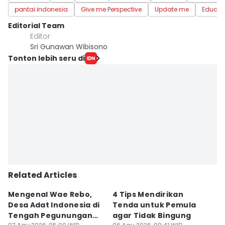
pantai indonesia
Give me Perspective
Update me
Educat
Editorial Team
Editor
Sri Gunawan Wibisono
Tonton lebih seru di
Related Articles
Mengenal Wae Rebo,
4 Tips Mendirikan
4 
Desa Adat Indonesia di
Tenda untuk Pemula
S
Tengah Pegunungan
agar Tidak Bingung
G