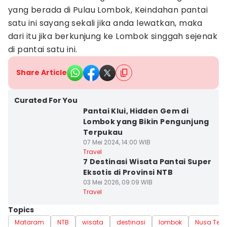
yang berada di Pulau Lombok, Keindahan pantai
satu ini sayang sekali jika anda lewatkan, maka
dari itu jika berkunjung ke Lombok singgah sejenak
di pantai satu ini.
Share Article
Curated For You
Pantai Klui, Hidden Gem di
Lombok yang Bikin Pengunjung
Terpukau
07 Mei 2024, 14:00 WIB
Travel
7 Destinasi Wisata Pantai Super
Eksotis di Provinsi NTB
03 Mei 2026, 09:09 WIB
Travel
Topics
Mataram
NTB
wisata
destinasi
lombok
Nusa Ten