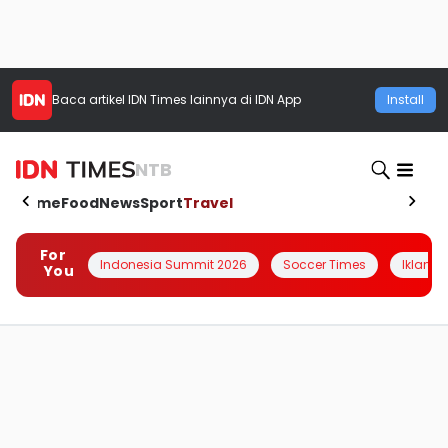
Baca artikel
IDN Times
lainnya di IDN App
Install
NTB
Home
Food
News
Sport
Travel
For
Indonesia Summit 2026
Soccer Times
Iklanin 
You