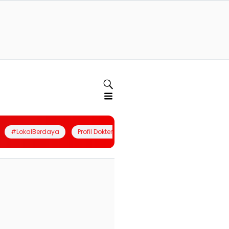
#LokalBerdaya
Profil Dokter
Quiz
Join Community