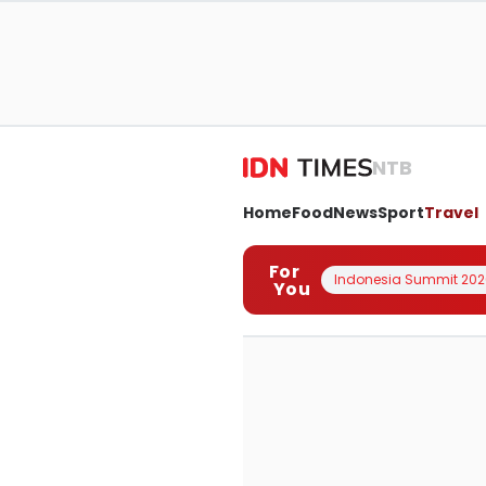
NTB
Home
Food
News
Sport
Travel
For
Indonesia Summit 202
You