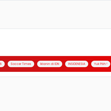
6
Soccer Times
Iklanin di IDN
INSIDENESIA
Yuk Pilih !