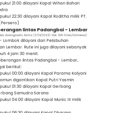
 pukul 21:00 dilayani Kapal Wihan Bahari
udra
pukul 22:30 dilayani Kapal Roditha milik PT.
(Persero)
berangan lintas Padangbai - Lembar
bai, Karangasem, Kamis (27/4/2023). Dok. IDN Times/Istimewa)
- Lombok dilayani dari Pelabuhan
 Lembar. Rute ini juga dilayani sebanyak
uh 4 jam 30 menit.
berangan lintas Padangbai - Lembar,
ai berikut:
 pukul 00:00 dilayani Kapal Parama Kalyani
 namun digantikan Kapal Putri Yasmin
 pukul 01:30 dilayani Kapal Gerbang
Gerbang Samudra Sarana
pukul 04:00 dilayani Kapal Munic III milik
 pukul 06:30 dilayani Kapal Dharma