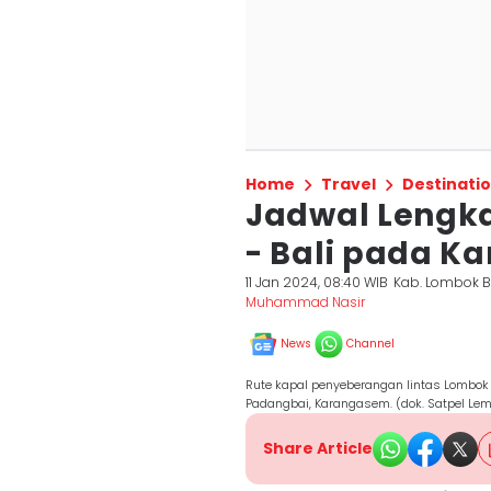
Home
Travel
Destinati
Jadwal Lengk
- Bali pada Ka
11 Jan 2024, 08:40 WIB
Kab. Lombok B
Muhammad Nasir
News
Channel
Rute kapal penyeberangan lintas Lombok
Padangbai, Karangasem. (dok. Satpel Le
Share Article