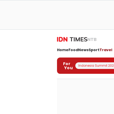
NTB
Home
Food
News
Sport
Travel
For
Indonesia Summit 202
You