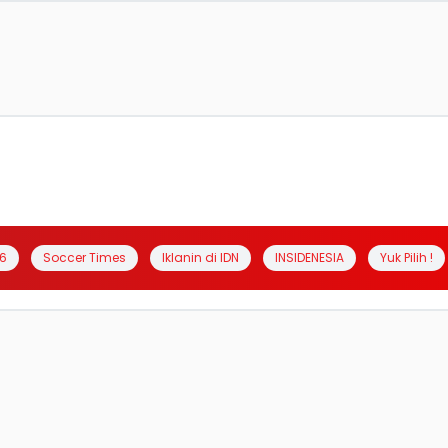
6
Soccer Times
Iklanin di IDN
INSIDENESIA
Yuk Pilih !