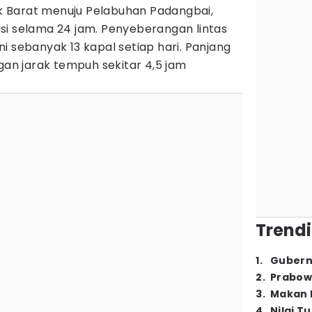
 Barat menuju Pelabuhan Padangbai,
i selama 24 jam. Penyeberangan lintas
i sebanyak 13 kapal setiap hari. Panjang
ngan jarak tempuh sekitar 4,5 jam
Trendi
1
.
Gubern
2
.
Prabow
3
.
Makan B
4
.
Nilai T