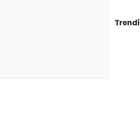
Trendi
ang
araan
0
0
0