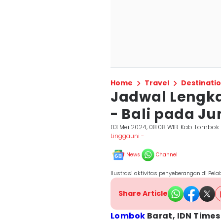
Home
Travel
Destinati
Jadwal Lengk
- Bali pada Ju
03 Mei 2024, 08:08 WIB
Kab. Lombok 
Linggauni -
News
Channel
Ilustrasi aktivitas penyeberangan di Pe
Share Article
Lombok
Barat, IDN Times