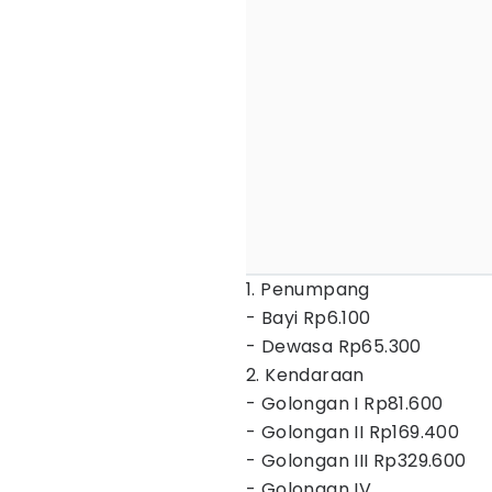
1. Penump
- Bayi Rp6.100
- Dewasa Rp65.300
2. Kend
- Golongan I Rp81.60
- Golongan II Rp169.40
- Golongan III Rp329.60
- Golongan IV