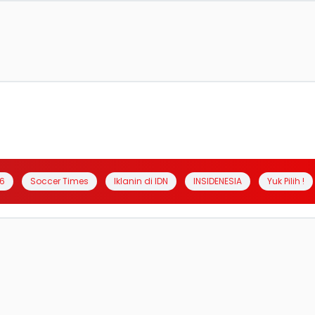
6
Soccer Times
Iklanin di IDN
INSIDENESIA
Yuk Pilih !