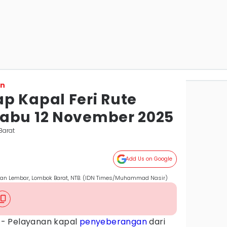
on
p Kapal Feri Rute
abu 12 November 2025
Barat
Add Us on Google
uhan Lembar, Lombok Barat, NTB. (IDN Times/Muhammad Nasir)
s
- Pelayanan kapal
penyeberangan
dari