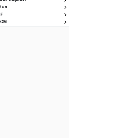
tus
FF
026