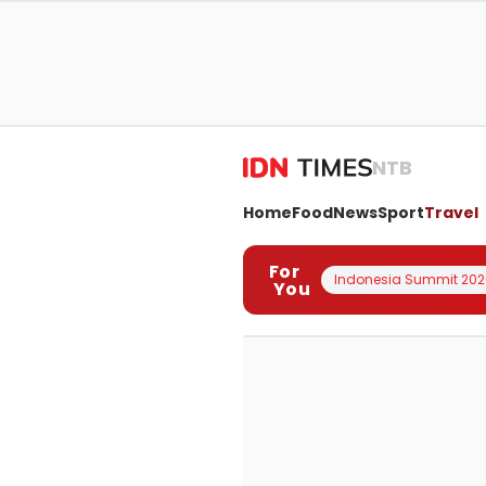
NTB
Home
Food
News
Sport
Travel
For
Indonesia Summit 202
You