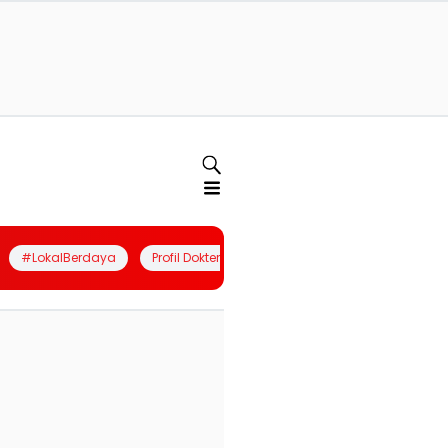
#LokalBerdaya
Profil Dokter
Quiz
Join Community