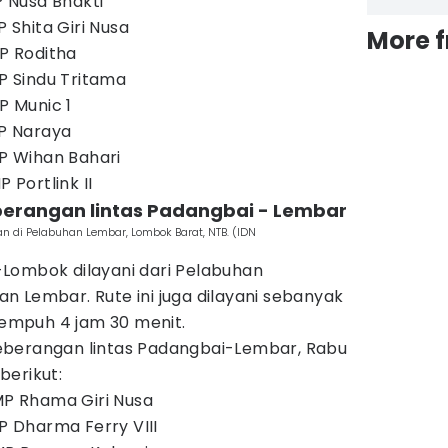
P Nusa Bhakti
P Shita Giri Nusa
More 
MP Roditha
MP Sindu Tritama
P Munic 1
MP Naraya
MP Wihan Bahari
P Portlink II
berangan lintas Padangbai - Lembar
 di Pelabuhan Lembar, Lombok Barat, NTB. (IDN
Lombok dilayani dari Pelabuhan
 Lembar. Rute ini juga dilayani sebanyak
 tempuh 4 jam 30 menit.
eberangan lintas Padangbai-Lembar, Rabu
berikut:
KMP Rhama Giri Nusa
MP Dharma Ferry VIII