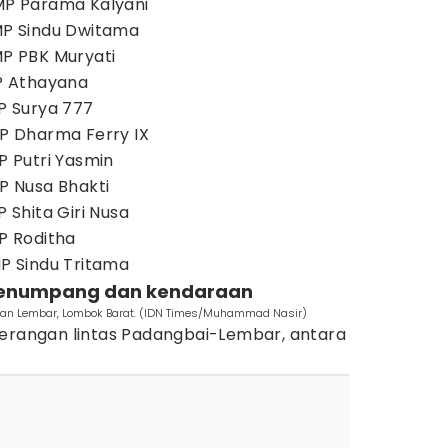
KMP Parama Kalyani
KMP Sindu Dwitama
MP PBK Muryati
MP Athayana
MP Surya 777
MP Dharma Ferry IX
MP Putri Yasmin
MP Nusa Bhakti
P Shita Giri Nusa
MP Roditha
MP Sindu Tritama
t penumpang dan kendaraan
uhan Lembar, Lombok Barat. (IDN Times/Muhammad Nasir)
berangan lintas Padangbai-Lembar, antara