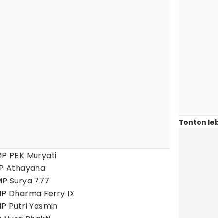
Tonton leb
MP PBK Muryati
KMP Athayana
KMP Surya 777
KMP Dharma Ferry IX
MP Putri Yasmin