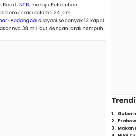
 Barat,
NTB
, menuju Pelabuhan
li beroperasi selama 24 jam.
bar-Padangbai
dilayani sebanyak 13 kapal
intasannya 38 mil laut dengan jarak tempuh
Trendi
1
.
Gubern
2
.
Prabow
3
.
Makan B
4
.
Nilai T