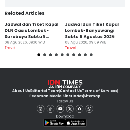
Related Articles
Jadwal dan Tiket Kapal
Jadwal dan Tiket Kapal
J
DLN Oasis Lombok-
Lombok-Banyuwangi
F
Surabaya Sabtu 8
Sabtu 8 Agustus 2026
S
Agustus 2026
08 Agu 2026, 09:10 WIB
08 Agu 2026, 09:09 WIB
08
Travel
Travel
Tr
About Us
Editorial Team
Contact Us
Terms of Services
Pedoman Media Siber
Index
Sitemap
Follow Us
Download