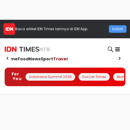
Baca artikel
IDN Times
lainnya di IDN App
Install
NTB
Home
Food
News
Sport
Travel
For
Indonesia Summit 2026
Soccer Times
Iklanin 
You