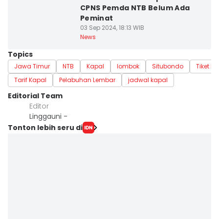
CPNS Pemda NTB Belum Ada
Peminat
03 Sep 2024, 18:13 WIB
News
Topics
Jawa Timur
NTB
Kapal
lombok
Situbondo
Tiket K
Tarif Kapal
Pelabuhan Lembar
jadwal kapal
Editorial Team
Editor
Linggauni -
Tonton lebih seru di