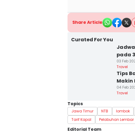
Share Article
Curated For You
Jadwa
pada 3
03 Feb 202
Travel
Tips B
Makin 
04 Feb 20
Travel
Topics
Jawa Timur
NTB
lombok
Tarif Kapal
Pelabuhan Lembar
Editorial Team