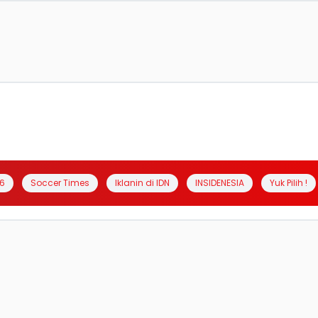
6
Soccer Times
Iklanin di IDN
INSIDENESIA
Yuk Pilih !