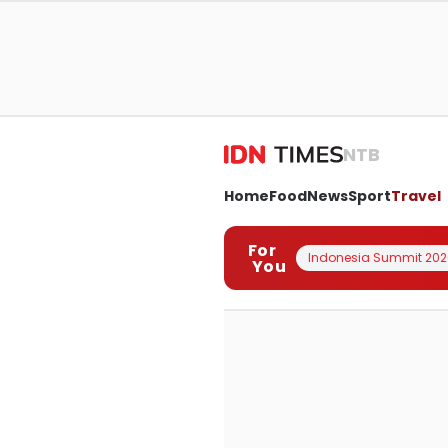
NTB
Home
Food
News
Sport
Travel
For
Indonesia Summit 202
You