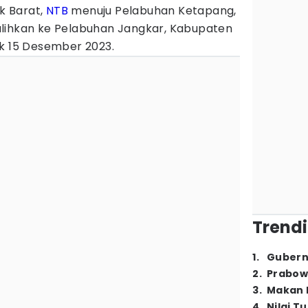
k Barat,
NTB
menuju Pelabuhan Ketapang,
lihkan ke Pelabuhan Jangkar, Kabupaten
k 15 Desember 2023.
Trendi
1
.
Gubern
2
.
Prabow
3
.
Makan B
4
.
Nilai T