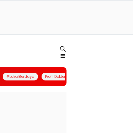
#LokalBerdaya
Profil Dokter
Quiz
Join Community