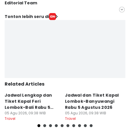
Editorial Team
Editor
Tonton lebih seru di
Linggauni -
Editor
Muhammad Nasir
Related Articles
Jadwal Lengkap dan
Jadwal dan Tiket Kapal
J
Tiket Kapal Feri
Lombok-Banyuwangi
D
Lombok-Bali Rabu 5
Rabu 5 Agustus 2026
S
Agustus 2026
05 Agu 2026, 09:38 WIB
05 Agu 2026, 09:38 WIB
04
Travel
Travel
Tr