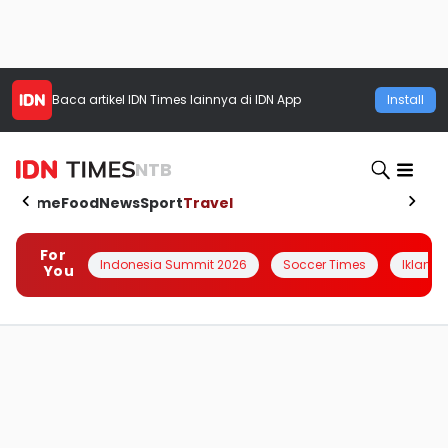
Baca artikel
IDN Times
lainnya di IDN App
Install
NTB
Home
Food
News
Sport
Travel
For
Indonesia Summit 2026
Soccer Times
Iklanin 
You