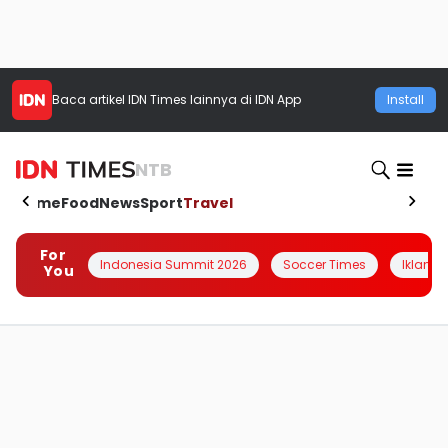
Baca artikel
IDN Times
lainnya di IDN App
Install
NTB
Home
Food
News
Sport
Travel
For
Indonesia Summit 2026
Soccer Times
Iklanin 
You