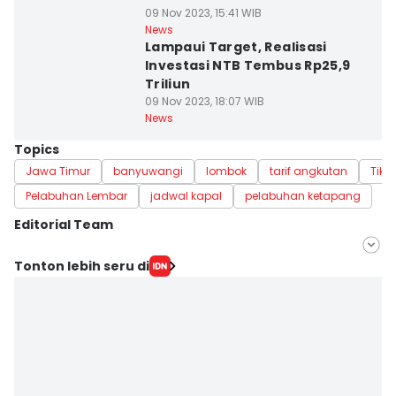
09 Nov 2023, 15:41 WIB
News
Lampaui Target, Realisasi
Investasi NTB Tembus Rp25,9
Triliun
09 Nov 2023, 18:07 WIB
News
Topics
Jawa Timur
banyuwangi
lombok
tarif angkutan
Tike
Pelabuhan Lembar
jadwal kapal
pelabuhan ketapang
Editorial Team
Editor
Tonton lebih seru di
Linggauni -
Editor
Muhammad Nasir