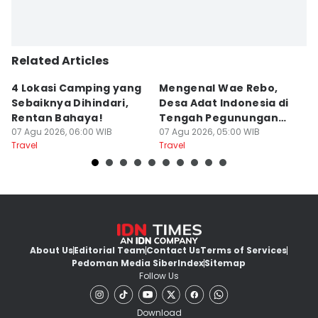
Related Articles
4 Lokasi Camping yang
Mengenal Wae Rebo,
4
Sebaiknya Dihindari,
Desa Adat Indonesia di
T
Rentan Bahaya!
Tengah Pegunungan
a
07 Agu 2026, 06:00 WIB
Flores
07 Agu 2026, 05:00 WIB
06
Travel
Travel
Tr
About Us
Editorial Team
Contact Us
Terms of Services
Pedoman Media Siber
Index
Sitemap
Follow Us
Download