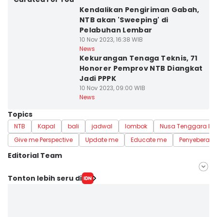
Kendalikan Pengiriman Gabah,
NTB akan 'Sweeping' di
Pelabuhan Lembar
10 Nov 2023, 16:38 WIB
News
Kekurangan Tenaga Teknis, 71
Honorer Pemprov NTB Diangkat
Jadi PPPK
10 Nov 2023, 09:00 WIB
News
Topics
NTB
Kapal
bali
jadwal
lombok
Nusa Tenggara Ba
Give me Perspective
Update me
Educate me
Penyeberan
Editorial Team
Editor
Tonton lebih seru di
Sri Gunawan Wibisono
Editor
Muhammad Nasir