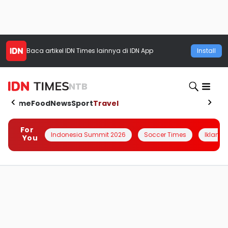
Baca artikel
IDN Times
lainnya di IDN App
Install
NTB
Home
Food
News
Sport
Travel
For
Indonesia Summit 2026
Soccer Times
Iklanin 
You