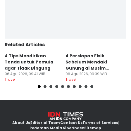
Related Articles
4 Tips Mendirikan
4 Persiapan Fisik
5
Tenda untuk Pemula
Sebelum Mendaki
E
agar Tidak Bingung
Gunung di Musim
B
06 Agu 2026, 09:41 WIB
Kemarau
06 Agu 2026, 09:39 WIB
B
06
Travel
Travel
Tr
About Us
Editorial Team
Contact Us
Terms of Services
Pedoman Media Siber
Index
Sitemap