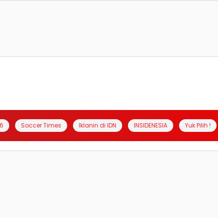
6
Soccer Times
Iklanin di IDN
INSIDENESIA
Yuk Pilih !