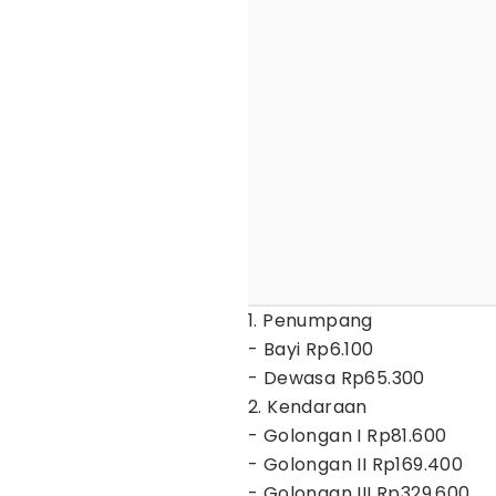
1. Penump
- Bayi Rp6.100
- Dewasa Rp65.300
2. Kend
- Golongan I Rp81.60
- Golongan II Rp169.40
- Golongan III Rp329.60