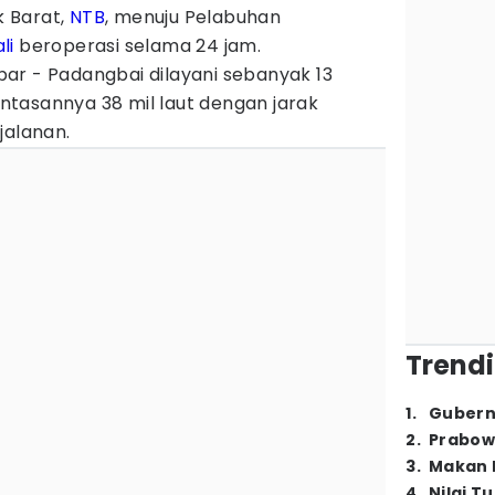
 Barat,
NTB
, menuju Pelabuhan
li
beroperasi selama 24 jam.
ar - Padangbai dilayani sebanyak 13
lintasannya 38 mil laut dengan jarak
jalanan.
Trendi
1
.
Gubern
2
.
Prabow
3
.
Makan B
4
.
Nilai T