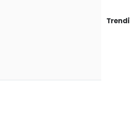
Trendi
ang
araan
0
0
0