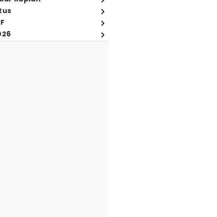
tus
FF
026