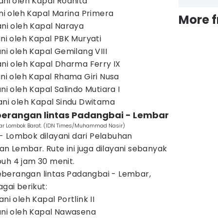
ani oleh Kapal Rodhita
ani oleh Kapal Marina Primera
More 
ani oleh Kapal Naraya
ani oleh Kapal PBK Muryati
ani oleh Kapal Gemilang VIII
ani oleh Kapal Dharma Ferry IX
ani oleh Kapal Rhama Giri Nusa
ni oleh Kapal Salindo Mutiara I
yani oleh Kapal Sindu Dwitama
berangan lintas Padangbai - Lembar
ar Lombok Barat. (IDN Times/Muhammad Nasir)
- Lombok dilayani dari Pelabuhan
 Lembar. Rute ini juga dilayani sebanyak
uh 4 jam 30 menit.
berangan lintas Padangbai - Lembar,
agai berikut:
ni oleh Kapal Portlink II
yani oleh Kapal Nawasena