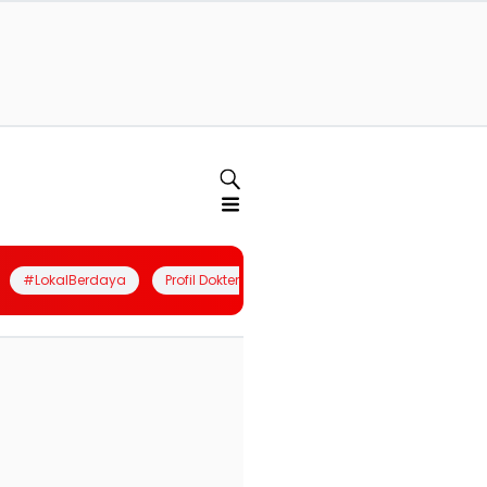
#LokalBerdaya
Profil Dokter
Quiz
Join Community