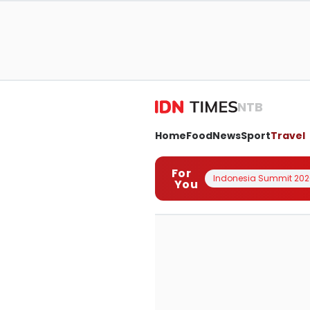
NTB
Home
Food
News
Sport
Travel
For
Indonesia Summit 202
You