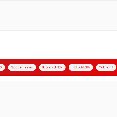
6
Soccer Times
Iklanin di IDN
INSIDENESIA
Yuk Pilih !