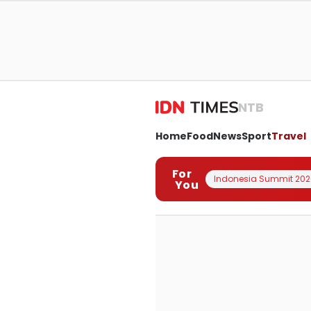
NTB
Home
Food
News
Sport
Travel
For
Indonesia Summit 202
You