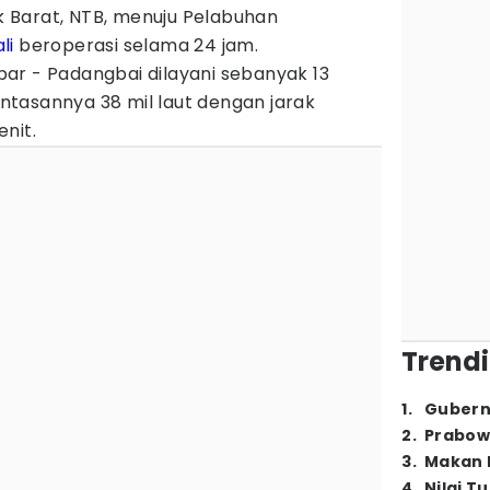
 Barat, NTB, menuju Pelabuhan
li
beroperasi selama 24 jam.
ar - Padangbai dilayani sebanyak 13
lintasannya 38 mil laut dengan jarak
nit.
Trendi
1
.
Gubern
2
.
Prabow
3
.
Makan B
4
.
Nilai T