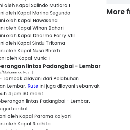
ni oleh Kapal Salindo Mutiara I
More 
ani oleh Kapal Marina Segunda
yani oleh Kapal Nawasena
ani oleh Kapal Wihan Bahari
ani oleh Kapal Dharma Ferry VIII
ani oleh Kapal Sindu Tritama
ani oleh Kapal Nusa Bhakti
ani oleh Kapal Munic I
berangan lintas Padangbai - Lembar
imes/Muhammad Nasir)
- Lombok dilayani dari Pelabuhan
han Lembar.
Rute
ini juga dilayani sebanyak
uh 4 jam 30 menit.
berangan lintas Padangbai - Lembar,
agai berikut:
yani oleh Kapal Parama Kalyani
ani oleh Kapal Rodhita