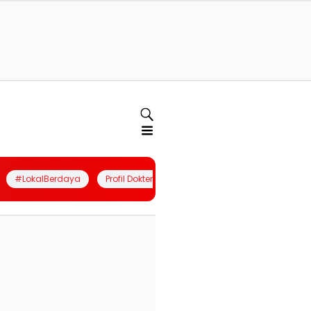
#LokalBerdaya
Profil Dokter
Quiz
Join Community