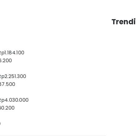
Trendi
1.184.100
6.200
p2.251.300
87.500
Rp4.030.000
60.200
0
0