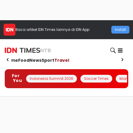
Baca artikel
IDN Times
lainnya di IDN App
Install
NTB
Home
Food
News
Sport
Travel
For
Indonesia Summit 2026
Soccer Times
Iklanin 
You