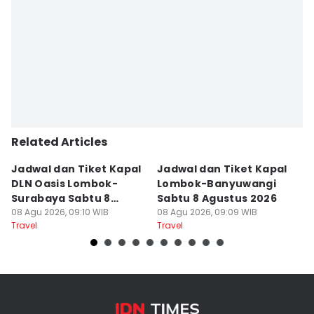
Related Articles
Jadwal dan Tiket Kapal
Jadwal dan Tiket Kapal
J
DLN Oasis Lombok-
Lombok-Banyuwangi
F
Surabaya Sabtu 8
Sabtu 8 Agustus 2026
S
Agustus 2026
08 Agu 2026, 09:10 WIB
08 Agu 2026, 09:09 WIB
08
Travel
Travel
Tr