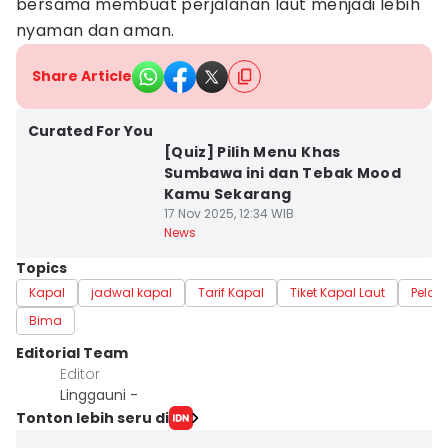
bersama membuat perjalanan laut menjadi lebih
nyaman dan aman.
Share Article
Curated For You
[Quiz] Pilih Menu Khas
Sumbawa ini dan Tebak Mood
Kamu Sekarang
17 Nov 2025, 12:34 WIB
News
Topics
Kapal
jadwal kapal
Tarif Kapal
Tiket Kapal Laut
Pelab
Bima
Editorial Team
Editor
Linggauni -
Tonton lebih seru di