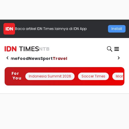
Baca artikel
IDN Times
lainnya di IDN App
Install
NTB
Home
Food
News
Sport
Travel
For
Indonesia Summit 2026
Soccer Times
Iklanin 
You