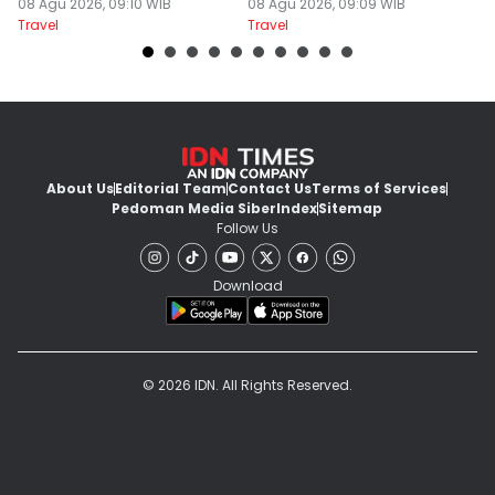
Agustus 2026
08 Agu 2026, 09:10 WIB
08 Agu 2026, 09:09 WIB
08
Travel
Travel
Tr
About Us
Editorial Team
Contact Us
Terms of Services
Pedoman Media Siber
Index
Sitemap
Follow Us
Download
© 2026 IDN. All Rights Reserved.