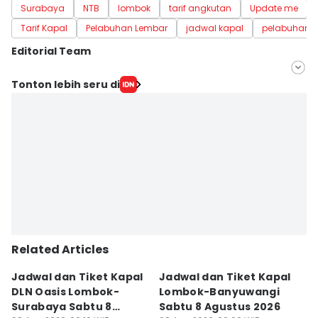
Surabaya
NTB
lombok
tarif angkutan
Update me
Tarif Kapal
Pelabuhan Lembar
jadwal kapal
pelabuhan t
Editorial Team
Editor
Tonton lebih seru di
Linggauni -
Editor
Muhammad Nasir
Related Articles
Jadwal dan Tiket Kapal
Jadwal dan Tiket Kapal
J
DLN Oasis Lombok-
Lombok-Banyuwangi
F
Surabaya Sabtu 8
Sabtu 8 Agustus 2026
S