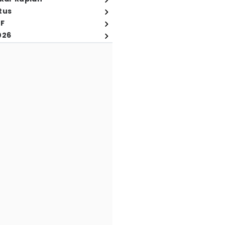
tus
FF
026