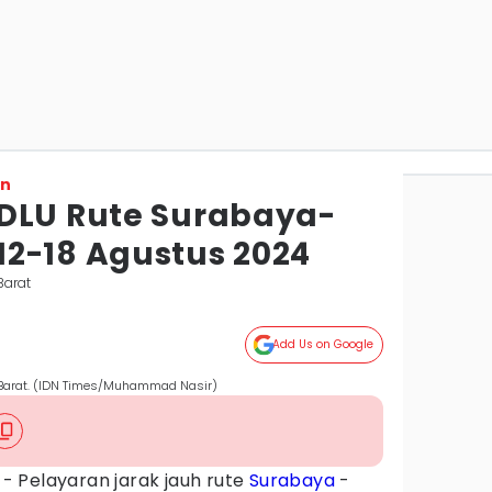
on
DLU Rute Surabaya-
2-18 Agustus 2024
Barat
Add Us on Google
 Barat. (IDN Times/Muhammad Nasir)
- Pelayaran jarak jauh rute
Surabaya
-