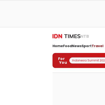
NTB
Home
Food
News
Sport
Travel
For
Indonesia Summit 202
You