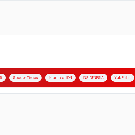
6
Soccer Times
Iklanin di IDN
INSIDENESIA
Yuk Pilih !