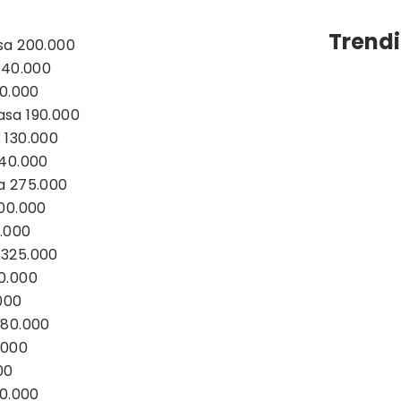
Trendi
sa 200.000
140.000
40.000
sa 190.000
 130.000
 40.000
a 275.000
00.000
0.000
 325.000
0.000
000
380.000
.000
00
00.000