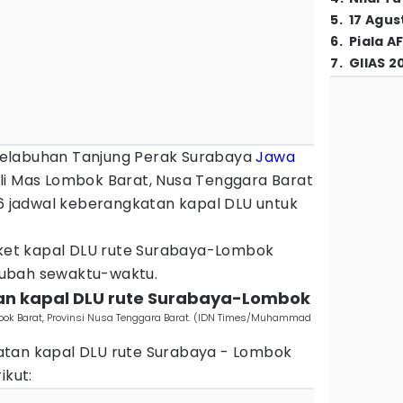
5
.
17 Agus
6
.
Piala A
7
.
GIIAS 2
i Pelabuhan Tanjung Perak Surabaya
Jawa
li Mas Lombok Barat, Nusa Tenggara Barat
a 6 jadwal keberangkatan kapal DLU untuk
tiket kapal DLU rute Surabaya-Lombok
ubah sewaktu-waktu.
an kapal DLU rute Surabaya-Lombok
mbok Barat, Provinsi Nusa Tenggara Barat. (IDN Times/Muhammad
atan kapal DLU rute Surabaya - Lombok
ikut: