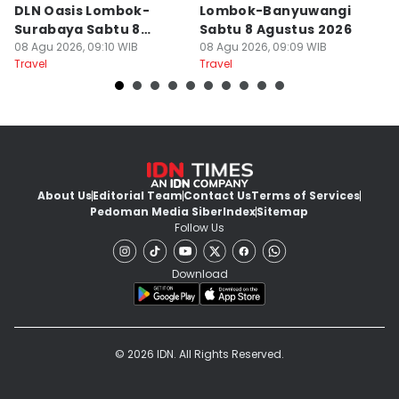
DLN Oasis Lombok-
Lombok-Banyuwangi
F
Surabaya Sabtu 8
Sabtu 8 Agustus 2026
S
Agustus 2026
08 Agu 2026, 09:10 WIB
08 Agu 2026, 09:09 WIB
08
Travel
Travel
Tr
About Us
Editorial Team
Contact Us
Terms of Services
Pedoman Media Siber
Index
Sitemap
Follow Us
Download
© 2026 IDN. All Rights Reserved.