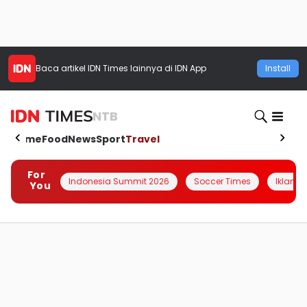
Baca artikel
IDN Times
lainnya di IDN App
Install
NTB
Home
Food
News
Sport
Travel
For
Indonesia Summit 2026
Soccer Times
Iklanin 
You