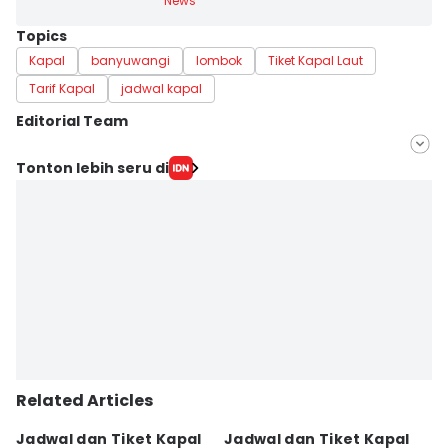
News
Topics
Kapal
banyuwangi
lombok
Tiket Kapal Laut
Tarif Kapal
jadwal kapal
Editorial Team
Editor
Tonton lebih seru di
Linggauni -
Editor
Muhammad Nasir
Related Articles
Jadwal dan Tiket Kapal
Jadwal dan Tiket Kapal
J