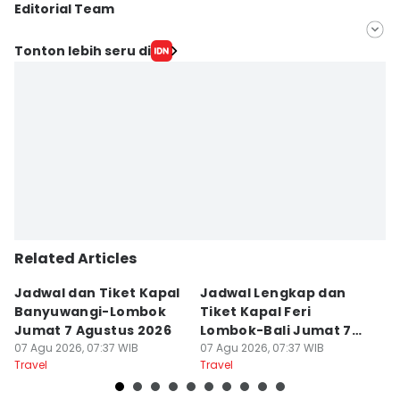
Editorial Team
Editor
Tonton lebih seru di
Linggauni -
Editor
Muhammad Nasir
Related Articles
Jadwal dan Tiket Kapal
Jadwal Lengkap dan
4
Banyuwangi-Lombok
Tiket Kapal Feri
d
Jumat 7 Agustus 2026
Lombok-Bali Jumat 7
s
07 Agu 2026, 07:37 WIB
Agustus 2026
07 Agu 2026, 07:37 WIB
07
Travel
Travel
Tr