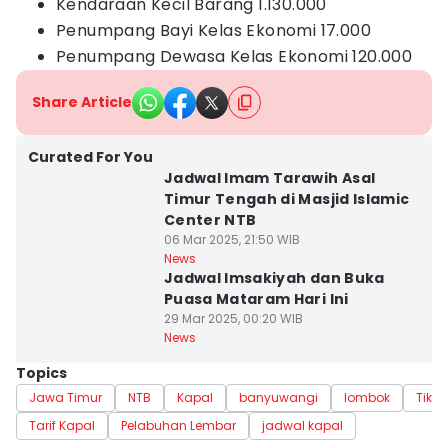
Kendaraan Kecil Barang 1.130.000
Penumpang Bayi Kelas Ekonomi 17.000
Penumpang Dewasa Kelas Ekonomi 120.000
Share Article
Curated For You
Jadwal Imam Tarawih Asal
Timur Tengah di Masjid Islamic
Center NTB
06 Mar 2025, 21:50 WIB
News
Jadwal Imsakiyah dan Buka
Puasa Mataram Hari Ini
29 Mar 2025, 00:20 WIB
News
Topics
Jawa Timur
NTB
Kapal
banyuwangi
lombok
Tiket
Tarif Kapal
Pelabuhan Lembar
jadwal kapal