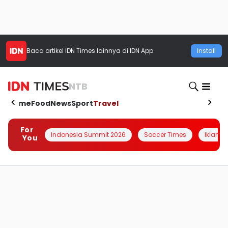
Baca artikel
IDN Times
lainnya di IDN App
Install
NTB
Home
Food
News
Sport
Travel
For
Indonesia Summit 2026
Soccer Times
Iklanin 
You