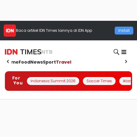
Baca artikel
IDN Times
lainnya di IDN App
Install
NTB
Home
Food
News
Sport
Travel
For
Indonesia Summit 2026
Soccer Times
Iklanin 
You