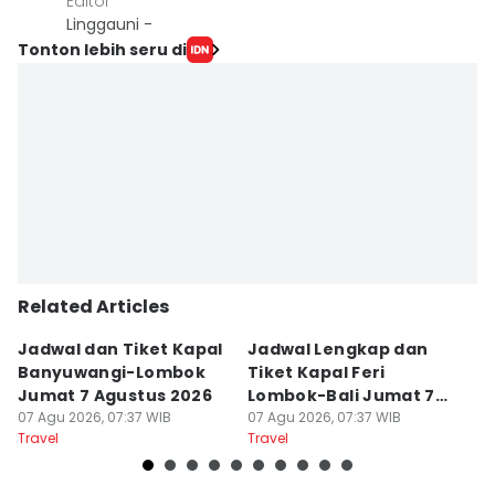
Editor
Linggauni -
Tonton lebih seru di
Related Articles
Jadwal dan Tiket Kapal
Jadwal Lengkap dan
4
Banyuwangi-Lombok
Tiket Kapal Feri
d
Jumat 7 Agustus 2026
Lombok-Bali Jumat 7
s
07 Agu 2026, 07:37 WIB
Agustus 2026
07 Agu 2026, 07:37 WIB
07
Travel
Travel
Tr