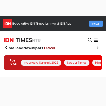
Baca artikel
IDN Times
lainnya di IDN App
Install
NTB
Home
Food
News
Sport
Travel
For
Indonesia Summit 2026
Soccer Times
Iklanin 
You