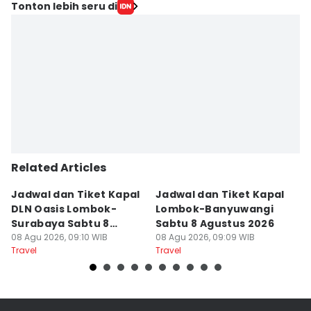
Editor
Tonton lebih seru di
Linggauni -
Editor
Muhammad Nasir
Related Articles
Jadwal dan Tiket Kapal
Jadwal dan Tiket Kapal
J
DLN Oasis Lombok-
Lombok-Banyuwangi
F
Surabaya Sabtu 8
Sabtu 8 Agustus 2026
S
Agustus 2026
08 Agu 2026, 09:10 WIB
08 Agu 2026, 09:09 WIB
08
Travel
Travel
Tr