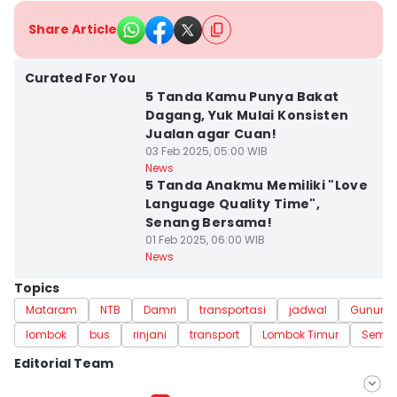
Share Article
Curated For You
5 Tanda Kamu Punya Bakat
Dagang, Yuk Mulai Konsisten
Jualan agar Cuan!
03 Feb 2025, 05:00 WIB
News
5 Tanda Anakmu Memiliki "Love
Language Quality Time",
Senang Bersama!
01 Feb 2025, 06:00 WIB
News
Topics
Mataram
NTB
Damri
transportasi
jadwal
Gunung 
lombok
bus
rinjani
transport
Lombok Timur
Semba
Editorial Team