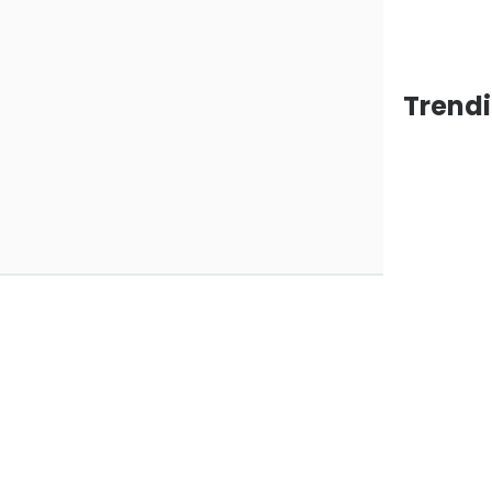
Trendi
ang
araan
0
0
0