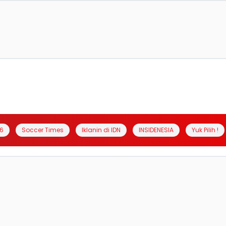
6
Soccer Times
Iklanin di IDN
INSIDENESIA
Yuk Pilih !