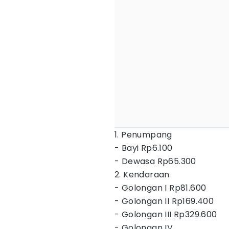
1. Penump
- Bayi Rp6.100
- Dewasa Rp65.300
2. Kend
- Golongan I Rp81.60
- Golongan II Rp169.40
- Golongan III Rp329.60
- Golongan IV