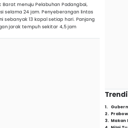
 Barat menuju Pelabuhan Padangbai,
i selama 24 jam. Penyeberangan lintas
i sebanyak 13 kapal setiap hari. Panjang
ngan jarak tempuh sekitar 4,5 jam
Trendi
1
.
Gubern
2
.
Prabow
3
.
Makan B
4
.
Nilai T