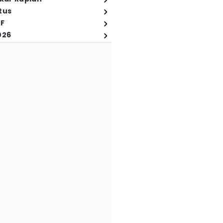
tus
FF
026