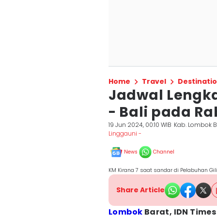
Home
Travel
Destinati
Jadwal Lengk
- Bali pada Ra
19 Jun 2024, 00:10 WIB
Kab. Lombok B
Linggauni -
News
Channel
KM Kirana 7 saat sandar di Pelabuhan G
Share Article
Lombok
Barat, IDN Times