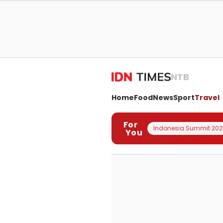
NTB
Home
Food
News
Sport
Travel
For
Indonesia Summit 202
You