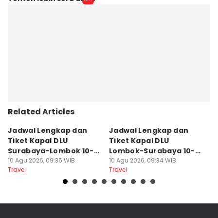
Mayang Ulfah Narimanda
Editor
Linggauni -
Editor
Sri Gunawan Wibisono
Related Articles
Jadwal Lengkap dan
Jadwal Lengkap dan
J
Tiket Kapal DLU
Tiket Kapal DLU
L
Surabaya-Lombok 10-16
Lombok-Surabaya 10-16
S
Agustus 2026
10 Agu 2026, 09:35 WIB
Agustus 2026
10 Agu 2026, 09:34 WIB
10
Travel
Travel
Tr