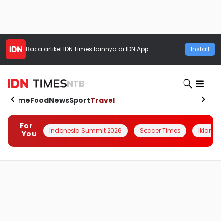
Baca artikel
IDN Times
lainnya di IDN App
Install
NTB
Home
Food
News
Sport
Travel
For
Indonesia Summit 2026
Soccer Times
Iklanin 
You