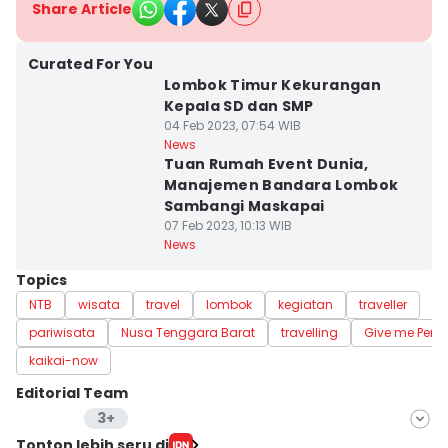
Share Article
Curated For You
Lombok Timur Kekurangan
Kepala SD dan SMP
04 Feb 2023, 07:54 WIB
News
Tuan Rumah Event Dunia,
Manajemen Bandara Lombok
Sambangi Maskapai
07 Feb 2023, 10:13 WIB
News
Topics
NTB
wisata
travel
lombok
kegiatan
traveller
pariwisata
Nusa Tenggara Barat
travelling
Give me Persp
kaikai-now
Editorial Team
3+
Editor
Tonton lebih seru di