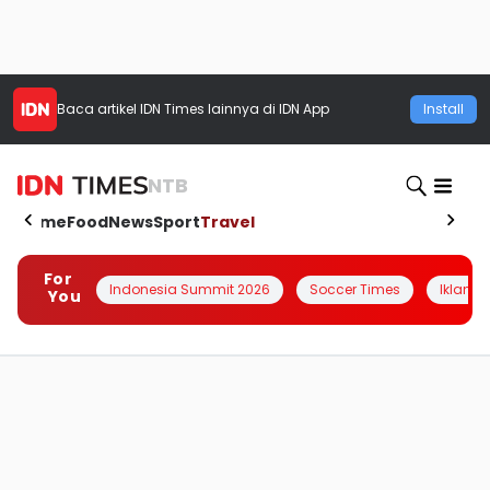
Baca artikel
IDN Times
lainnya di IDN App
Install
NTB
Home
Food
News
Sport
Travel
For
Indonesia Summit 2026
Soccer Times
Iklanin 
You