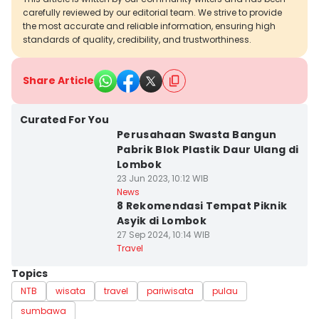
carefully reviewed by our editorial team. We strive to provide
the most accurate and reliable information, ensuring high
standards of quality, credibility, and trustworthiness.
Share Article
Curated For You
Perusahaan Swasta Bangun
Pabrik Blok Plastik Daur Ulang di
Lombok
23 Jun 2023, 10:12 WIB
News
8 Rekomendasi Tempat Piknik
Asyik di Lombok
27 Sep 2024, 10:14 WIB
Travel
Topics
NTB
wisata
travel
pariwisata
pulau
sumbawa