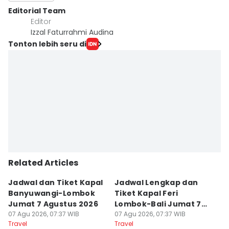
Editorial Team
Editor
Izzal Faturrahmi Audina
Tonton lebih seru di
Related Articles
Jadwal dan Tiket Kapal
Jadwal Lengkap dan
4
Banyuwangi-Lombok
Tiket Kapal Feri
d
Jumat 7 Agustus 2026
Lombok-Bali Jumat 7
s
07 Agu 2026, 07:37 WIB
Agustus 2026
07 Agu 2026, 07:37 WIB
07
Travel
Travel
Tr